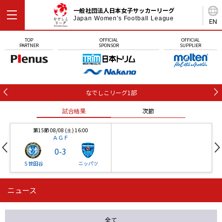
一般社団法人日本女子サッカーリーグ
Japan Women's Football League
EN
TOP
OFFICIAL
OFFICIAL
PARTNER
SPONSOR
SUPPLIER
なでしこリーグ1部
試合結果
次節
第15節 08/08 (土) 16:00
ＡＧＦ
0
-
3
Ｓ世田谷
ニッパツ
ニュース
第16節 09/05 (土) 15:00
第16節 09/05 (土) 15:00
試合結果
次節
ニッパツ
石人の星
-
-
全て