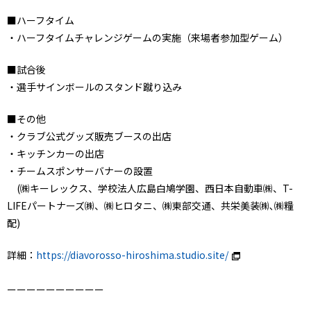
■ハーフタイム
・ハーフタイムチャレンジゲームの実施（来場者参加型ゲーム）
■試合後
・選手サインボールのスタンド蹴り込み
■その他
・クラブ公式グッズ販売ブースの出店
・キッチンカーの出店
・チームスポンサーバナーの設置
(㈱キーレックス、学校法人広島白鳩学園、西日本自動車㈱、T-
LIFEパートナーズ㈱、㈱ヒロタニ、㈱東部交通、共栄美装㈱､㈱糧
配)
詳細：
https://diavorosso-hiroshima.studio.site/
ーーーーーーーーーー