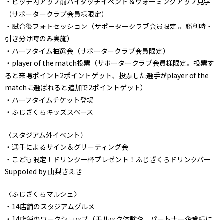
・ピッチ内アップ前ハイタッチイベント＆ウォーミングアップ見学
（サポータークラブ会員様限定）
・試合後フォトセッション（サポータークラブ会員限定 。勝利時・
引き分け時のみ実施）
・ハーフタイム抽選会（サポータークラブ会員限定）
・player of the match投票（サポータークラブ会員様限定。投票す
ると来場ポイント2ポイントゲット、投票した選手がplayer of the
matchに選ばれると追加で2ポイントゲット）
・ハーフタイムチケット登場
・ふじざくらキッズスペース
〈スタジアム外イベント〉
・選手によるサイン＆グリーティング会
・こども限定！ドリンク一杯プレゼント！ふじざくらドリンクバー
Suppoted by 山梨さえき
〈ふじざくらマルシェ〉
・14店舗のスタジアムグルメ
・14店舗のワークショップ（モルック体験や、パートナー企業様に