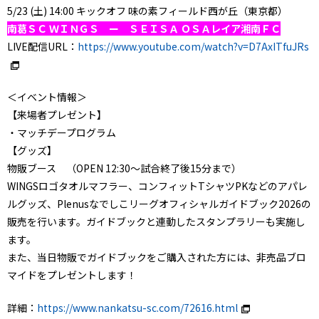
5/23 (土) 14:00 キックオフ 味の素フィールド西が丘（東京都）
南葛ＳＣ ＷＩＮＧＳ ー ＳＥＩＳＡ ＯＳＡレイア湘南ＦＣ
LIVE配信URL：
https://www.youtube.com/watch?v=D7AxITfuJRs
＜イベント情報＞
【来場者プレゼント】
・マッチデープログラム
【グッズ】
物販ブース （OPEN 12:30～試合終了後15分まで）
WINGSロゴタオルマフラー、コンフィットTシャツPKなどのアパレ
ルグッズ、Plenusなでしこリーグオフィシャルガイドブック2026の
販売を行います。ガイドブックと連動したスタンプラリーも実施し
ます。
また、当日物販でガイドブックをご購入された方には、非売品ブロ
マイドをプレゼントします！
詳細：
https://www.nankatsu-sc.com/72616.html