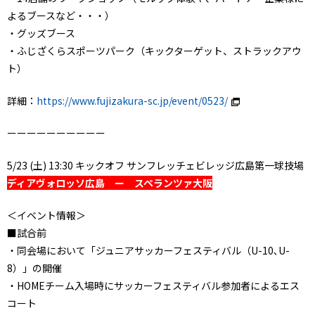
よるブースなど・・・）
・グッズブース
・ふじざくらスポーツパーク（キックターゲット、ストラックアウ
ト）
詳細：
https://www.fujizakura-sc.jp/event/0523/
ーーーーーーーーーー
5/23 (土) 13:30 キックオフ サンフレッチェビレッジ広島第一球技場
ディアヴォロッソ広島 ー スペランツァ大阪
＜イベント情報＞
■試合前
・同会場において「ジュニアサッカーフェスティバル（U-10､U-
8）」の開催
・HOMEチーム入場時にサッカーフェスティバル参加者によるエス
コート