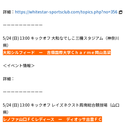
詳細：
https://whitestar-sportsclub.com/topics.php?no=356
ーーーーーーーーーー
5/24 (日) 13:00 キックオフ 大和なでしこ三機スタジアム（神奈川
県）
大和シルフィード ー 吉備国際大学Ｃｈａｒｍｅ岡山高梁
＜イベント情報＞
詳細：
ーーーーーーーーーー
5/24 (日) 13:00 キックオフ レイズネクスト周南総合競技場（山口
県）
レノファ山口ＦＣレディース ー ディオッサ出雲ＦＣ