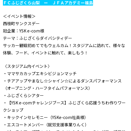
ＦＣふじざくら山梨 ー ＪＦＡアカデミー福島
＜イベント情報＞
西桂町サンクスデー
冠企業：YSK e-com様
テーマ：ふじざくらダイバシティデー
サッカー観戦初めてでもウェルカム！スタジアムに訪れて、様々な
体験、フード、イベントに触れて、楽しもう！
〈スタジアム内イベント〉
・ママサカカップエキシビジョンマッチ
・チアアップやまなし☆シャイン☆によるダンスパフォーマンス
（オープニング・ハーフタイムパフォーマンス）
・ふじざくらシアター
・【YSK e-comチャレンジブース】ふじざくら応援うちわ作りワー
クショップ
・キックインセレモニー（YSKe-com社員様）
・エスコートメンバー（就労支援事業りんく）