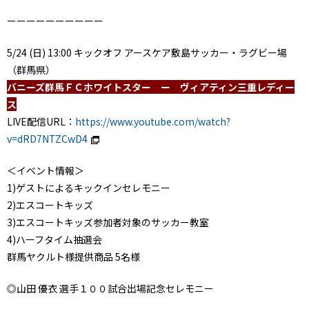
ーーーーーーーーーー
5/24 (日) 13:00 キックオフ アースケア敷島サッカー・ラグビー場
（群馬県）
バニーズ群馬ＦＣホワイトスター ー ヴィアティン三重レディー
ス
LIVE配信URL：
https://www.youtube.com/watch?
v=dRD7NTZCwD4
＜イベント情報＞
1)ゲストによるキックインセレモニー
2)エスコートキッズ
3)エスコートキッズ参加者対象のサッカー教室
4)ハーフタイム抽選会
群馬ヤクルト様提供商品 5名様
◎山田 優衣 選手１００試合出場記念セレモニー