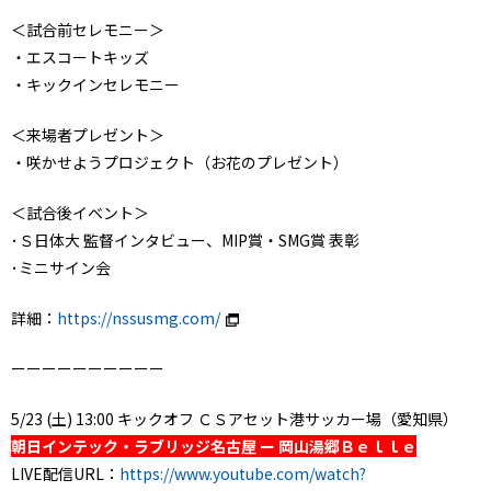
＜試合前セレモニー＞
・エスコートキッズ
・キックインセレモニー
＜来場者プレゼント＞
・咲かせようプロジェクト（お花のプレゼント）
＜試合後イベント＞
･Ｓ日体大 監督インタビュー、MIP賞・SMG賞 表彰
･ミニサイン会
詳細：
https://nssusmg.com/
ーーーーーーーーーー
5/23 (土) 13:00 キックオフ ＣＳアセット港サッカー場（愛知県）
朝日インテック・ラブリッジ名古屋 ー 岡山湯郷Ｂｅｌｌｅ
LIVE配信URL：
https://www.youtube.com/watch?