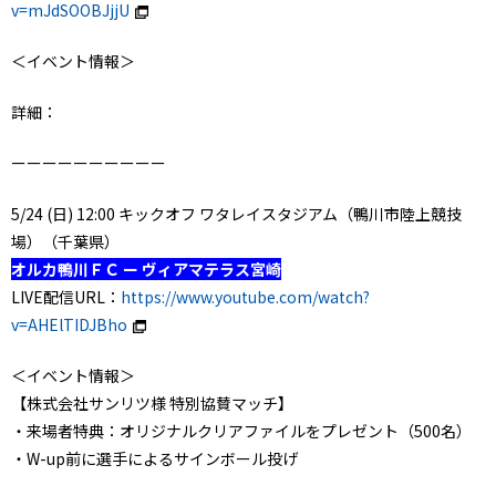
v=mJdSOOBJjjU
＜イベント情報＞
詳細：
ーーーーーーーーーー
5/24 (日) 12:00 キックオフ ワタレイスタジアム（鴨川市陸上競技
場）（千葉県）
オルカ鴨川ＦＣ ー ヴィアマテラス宮崎
LIVE配信URL：
https://www.youtube.com/watch?
v=AHElTIDJBho
＜イベント情報＞
【株式会社サンリツ様 特別協賛マッチ】
・来場者特典：オリジナルクリアファイルをプレゼント（500名）
・W-up前に選手によるサインボール投げ