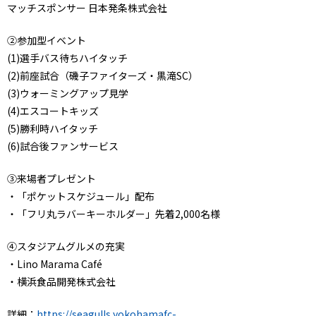
マッチスポンサー 日本発条株式会社
②参加型イベント
(1)選手バス待ちハイタッチ
(2)前座試合（磯子ファイターズ・黒滝SC）
(3)ウォーミングアップ見学
(4)エスコートキッズ
(5)勝利時ハイタッチ
(6)試合後ファンサービス
③来場者プレゼント
・「ポケットスケジュール」配布
・「フリ丸ラバーキーホルダー」先着2,000名様
④スタジアムグルメの充実
・Lino Marama Café
・横浜食品開発株式会社
詳細：
https://seagulls.yokohamafc-