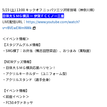
5/23 (土) 13:00 キックオフ ニッパツ三ツ沢球技場（神奈川県）
日体大ＳＭＧ横浜 ー 伊賀ＦＣくノ一三重
LIVE配信URL：
https://www.youtube.com/watch?
v=r8VEwEWmNWk
＜イベント情報＞
【スタジアムグルメ情報】
・SMG横丁：お弁当（鴨志田惣菜店）、おつまみ（萬駄屋）
【NEWグッズ情報】
・日体大ＳＭＧ横浜応援ハリセン！
・アクリルキーホルダー（ユニフォーム型）
・アクリルスタンド（選手全身）
【イベント情報】
＜前座イベント＞
・FC50.4ヴァネッサ