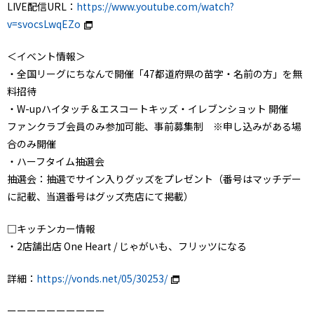
LIVE配信URL：
https://www.youtube.com/watch?
v=svocsLwqEZo
＜イベント情報＞
・全国リーグにちなんで開催「47都道府県の苗字・名前の方」を無
料招待
・W-upハイタッチ＆エスコートキッズ・イレブンショット 開催
ファンクラブ会員のみ参加可能、事前募集制 ※申し込みがある場
合のみ開催
・ハーフタイム抽選会
抽選会：抽選でサイン入りグッズをプレゼント（番号はマッチデー
に記載、当選番号はグッズ売店にて掲載）
□キッチンカー情報
・2店舗出店 One Heart / じゃがいも、フリッツになる
詳細：
https://vonds.net/05/30253/
ーーーーーーーーーー