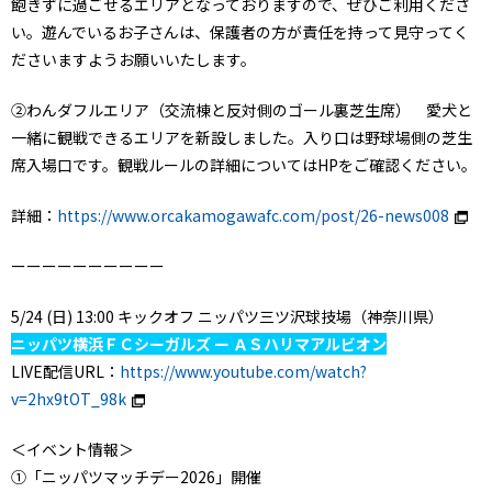
飽きずに過ごせるエリアとなっておりますので、ぜひご利用くださ
い。遊んでいるお子さんは、保護者の方が責任を持って見守ってく
ださいますようお願いいたします。
②わんダフルエリア（交流棟と反対側のゴール裏芝生席） 愛犬と
一緒に観戦できるエリアを新設しました。入り口は野球場側の芝生
席入場口です。観戦ルールの詳細についてはHPをご確認ください。
詳細：
https://www.orcakamogawafc.com/post/26-news008
ーーーーーーーーーー
5/24 (日) 13:00 キックオフ ニッパツ三ツ沢球技場（神奈川県）
ニッパツ横浜ＦＣシーガルズ ー ＡＳハリマアルビオン
LIVE配信URL：
https://www.youtube.com/watch?
v=2hx9tOT_98k
＜イベント情報＞
①「ニッパツマッチデー2026」開催