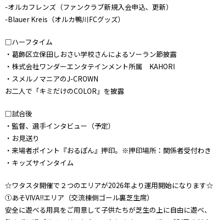
-オルカフレンズ（ファンクラブ新規入会申込、更新）
-Blauer Kreis（オルカ鴨川FCグッズ）
□ハーフタイム
・葛飾区立保田しおさい学校さんによるソーラン節披露
・株式会社ワンダーエンタテインメント所属 KAHORI
・スメルノマニアのJ-CROWN
お二人で「キミだけのCOLOR」を披露
□試合後
・監督、選手インタビュー（予定）
・お見送り
・来場者ポイント『おるぽん』押印。※押印場所：関係者受付わき
・キッズサインタイム
☆ワタスタ開催で２つのエリアが2026年より運用開始になります☆
①あそVIVA!!エリア（交流棟側ゴール裏芝生席）
安全に遊べる用具をご用意して子供たちが芝生の上に自由に遊べ、