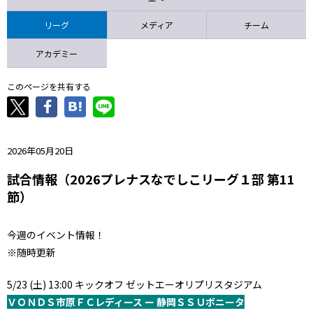
ニッパツ
名古屋
静岡
愛媛Ｌ
リーグ
メディア
チーム
アカデミー
このページを共有する
2026年05月20日
試合情報（2026プレナスなでしこリーグ１部 第11
節）
今週のイベント情報！
※随時更新
5/23 (土) 13:00 キックオフ ゼットエーオリプリスタジアム
ＶＯＮＤＳ市原ＦＣレディース ー 静岡ＳＳＵボニータ