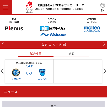
一般社団法人日本女子サッカーリーグ
Japan Women's Football League
EN
TOP
OFFICIAL
OFFICIAL
PARTNER
SPONSOR
SUPPLIER
なでしこリーグ1部
試合結果
次節
第15節 08/08 (土) 16:00
ＡＧＦ
0
-
3
Ｓ世田谷
ニッパツ
ニュース
第16節 09/05 (土) 15:00
第16節 09/05 (土) 15:00
試合結果
次節
ニッパツ
石人の星
-
-
全て