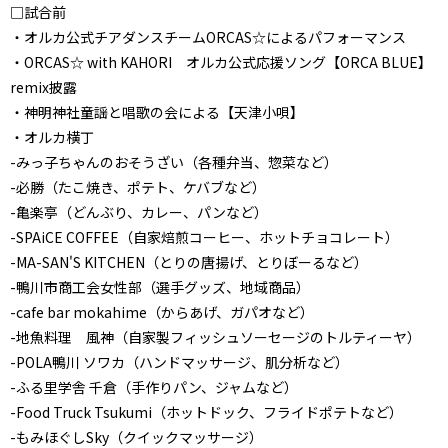
□試合前
・オルカ公式チアダンスチームORCAS☆によるパフォーマンス
・ORCAS☆ with KAHORI オルカ公式応援ソング【ORCA BLUE】
remix披露
・神明神社童謡と唱歌の会による【天津小唄】
・オルカ横丁
-みっ子ちゃんのおそうざい（各種弁当、惣菜など）
-必勝（たこ焼き、ポテト、ケバブなど）
-亀楽亭（どんぶり、カレー、パンなど）
-SPAiCE COFFEE（自家焙煎コーヒー、ホットチョコレート）
-MA-SAN'S KITCHEN（とりの唐揚げ、とりぼーるなど）
-鴨川市商工会女性部（選手グッズ、地域商品）
-cafe bar mokahime（からあげ、ガパオなど）
-地魚料理 風神（自家製フィッシュソーセージのトルティーヤ）
-POLA鴨川 ソワカ（ハンドマッサージ、肌分析など）
-ふる里学舎 千倉（手作りパン、ジャムなど）
-Food Truck Tsukumi（ホットドック、フライドポテトなど）
-もみほぐしSky（クイックマッサージ）