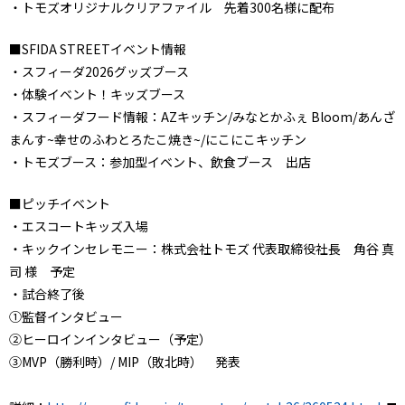
・トモズオリジナルクリアファイル 先着300名様に配布
■SFIDA STREETイベント情報
・スフィーダ2026グッズブース
・体験イベント！キッズブース
・スフィーダフード情報：AZキッチン/みなとかふぇ Bloom/あんざ
まんす~幸せのふわとろたこ焼き~/にこにこキッチン
・トモズブース：参加型イベント、飲食ブース 出店
■ピッチイベント
・エスコートキッズ入場
・キックインセレモニー：株式会社トモズ 代表取締役社長 角谷 真
司 様 予定
・試合終了後
①監督インタビュー
②ヒーロインインタビュー（予定）
③MVP（勝利時）/ MIP（敗北時） 発表