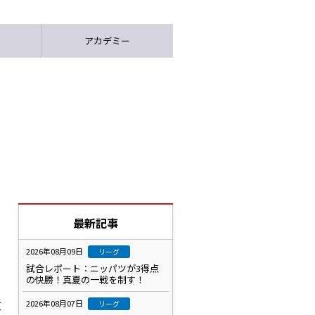
アカデミー
最新記事
2026年08月09日
リーグ
試合レポート：ニッパツが3得点
の快勝！真夏の一戦を制す！
。
友
2026年08月07日
リーグ