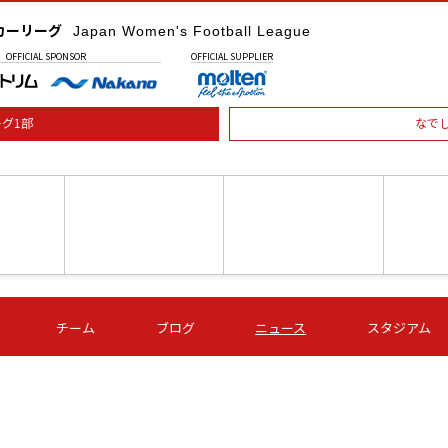
カーリーグ
Japan Women's Football League
OFFICIAL
SPONSOR
OFFICIAL
SUPPLIER
グ1部
なで
土) 15:00
第16節 09/05 (土) 16:00
第16節 09/05 (土) 17:00
第16節 09
チーム
ブログ
ニュース
スタジアム
星
ＡＧＦ
いちご
-
-
愛媛Ｌ
Ｓ世田谷
伊賀ＦＣ
ヴィアマ
Ａハリマ
Ｖ市原Ｌ