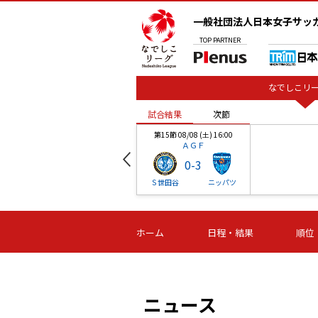
一般社団法人日本女子サッ
TOP
PARTNER
なでしこリー
試合結果
次節
00
第15節 08/08 (土) 16:00
ＡＧＦ
0
-
3
ベル
Ｓ世田谷
ニッパツ
試合結果
次節
00
第16節 09/06 (日) 15:00
第16節 09/05 (土) 15:00
第16節 09/05 (
ホーム
日程・結果
順位
津山
ニッパツ
石人の
-
-
-
体大
湯郷ベル
オルカ
ニッパツ
名古屋
静岡
ニュース