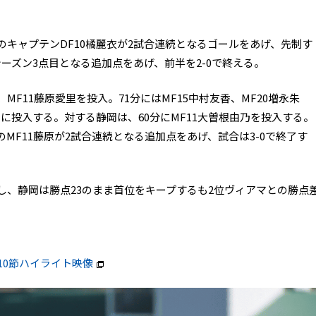
のキャプテンDF10橘麗衣が2試合連続となるゴールをあげ、先制す
シーズン3点目となる追加点をあげ、前半を2-0で終える。
MF11藤原愛里を投入。71分にはMF15中村友香、MF20増永朱
々に投入する。対する静岡は、60分にMF11大曽根由乃を投入する。
MF11藤原が2試合連続となる追加点をあげ、試合は3-0で終了す
し、静岡は勝点23のまま首位をキープするも2位ヴィアマとの勝点
10節ハイライト映像