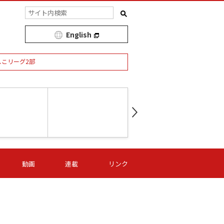
English
しこリーグ2部
第16節 09/05 (土) 15:00
第
ニッパツ
-
ニッパツ
名古屋
/06 (日) 15:00
第16節 09/06 (日) 15:00
第16節 09/05 (土) 15:00
第
動画
連載
リンク
オリプリ
津山
ニッパツ
-
-
-
Ｓ日体大
湯郷ベル
オルカ
ニッパツ
名古屋