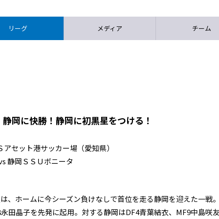
リーグ
メディア
チーム
・静岡に快勝！静岡に初黒星をつける！
ックオフ ＣＳアセット港サッカー場（愛知県）
s 静岡ＳＳＵボニータ
古屋は、ホームに今シーズン負けなしで首位を走る静岡を迎えた一戦
8永田晶子を先発に起用。対する静岡はDF4青葉結衣、MF9中島咲