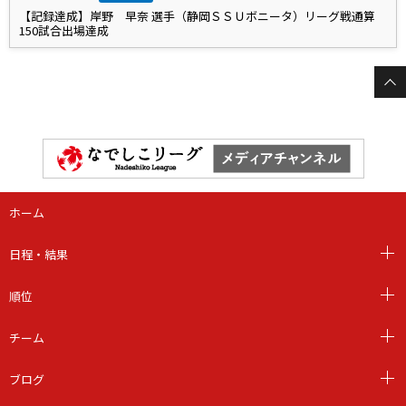
【記録達成】岸野 早奈 選手（静岡ＳＳＵボニータ）リーグ戦通算
150試合出場達成
ホーム
日程・結果
順位
チーム
ブログ