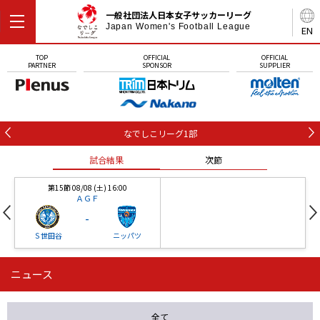
一般社団法人日本女子サッカーリーグ
Japan Women's Football League
EN
TOP
OFFICIAL
OFFICIAL
PARTNER
SPONSOR
SUPPLIER
なでしこリーグ1部
試合結果
次節
第15節 08/08 (土) 16:00
ＡＧＦ
-
Ｓ世田谷
ニッパツ
ニュース
第16節 09/05 (土) 15:00
第16節 09/05 (土) 15:00
試合結果
次節
ニッパツ
石人の星
-
-
全て