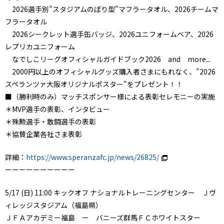
2026選手別"スタジアムのぼり型"マフラータオル、2026チームマ
フラータオル
2026シークレット選手缶バッジ、2026ユニフォームベア、2026
レプリカユニフォーム
なでしこリーグオフィシャルガイドブック2026 and more...
2000円以上のオフィシャルグッズ購入者さまにもれなく、"2026
スペランツァ大阪オリジナルポスター"をプレゼント！！
■（勝利時のみ）マッチスポンサー様による表彰セレモニーの実施
＊MVP選手の表彰、インタビュー
＊殊勲選手・敢闘選手の表彰
＊協賛企業各社さま表彰
詳細：
https://www.speranzafc.jp/news/26825/
ーーーーーーーーーー
5/17 (日) 11:00 キックオフ ナショナルトレーニングセンター Ｊヴ
ィレッジスタジアム（福島県）
ＪＦＡアカデミー福島 ー バニーズ群馬ＦＣホワイトスター