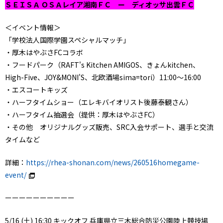
ＳＥＩＳＡ ＯＳＡレイア湘南ＦＣ ー ディオッサ出雲ＦＣ
＜イベント情報＞
「学校法人国際学園スペシャルマッチ」
・厚木はやぶさFCコラボ
・フードパーク（RAFT's Kitchen AMIGOS、きょんkitchen、
High-Five、JOY&MONI'S、北欧酒場sima=tori）11:00～16:00
・エスコートキッズ
・ハーフタイムショー（エレキバイオリスト後藤泰観さん）
・ハーフタイム抽選会（提供：厚木はやぶさFC）
・その他 オリジナルグッズ販売、SRC入会サポート、選手と交流
タイムなど
詳細：
https://rhea-shonan.com/news/260516homegame-
event/
ーーーーーーーーーー
5/16 (土) 16:30 キックオフ 兵庫県立三木総合防災公園陸上競技場