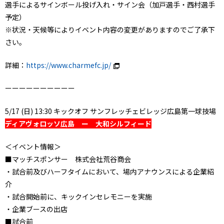
選手によるサインボール投げ入れ・サイン会（加戸選手・西村選手
予定）
※状況・天候等によりイベント内容の変更がありますのでご了承下
さい。
詳細：
https://www.charmefc.jp/
ーーーーーーーーーー
5/17 (日) 13:30 キックオフ サンフレッチェビレッジ広島第一球技場
ディアヴォロッソ広島 ー 大和シルフィード
＜イベント情報＞
■マッチスポンサー 株式会社荒谷商会
・試合前及びハーフタイムにおいて、場内アナウンスによる企業紹
介
・試合開始前に、キックインセレモニーを実施
・企業ブースの出店
■試合前