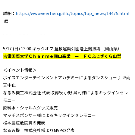
詳細：
https://www.veertien.jp/lfc/topics/top_news/14475.html
ーーーーーーーーーー
5/17 (日) 13:00 キックオフ 倉敷運動公園陸上競技場（岡山県）
吉備国際大学Ｃｈａｒｍｅ岡山高梁 ー ＦＣふじざくら山梨
＜イベント情報＞
ボイスエンターテインメントアカデミーによるダンスショー♪ ※雨
天中止
なるみ機工株式会社 代表取締役 小野 昌司様によるキックインセレ
モニー
飲料水・シャルムグッズ販売
マッチスポンサー様によるキックインセレモニー
松本農産敢闘賞の発表
なるみ機工株式会社様よりMVPの発表