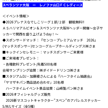
スペランツァ大阪 ー レノファ山口ＦＣレディース
＜イベント情報＞
◆2026プレナスなでしこリーグ１部/２部 観戦無料!!
ＡＳハリマアルビオン＆スペランツァ大阪Wヘッダー開催～女子サ
ッカーで関西を盛り上げようday！～
◆スポンサードマッチ：『センコ－プレミアムマッチ 2026』
(マッチスポンサー)センコーグループホールディングス㈱さま
■キックインセレモニー：マッチスポンサーご来賓様
■ご来場者プレゼント：
・各種飲料プレゼント/先着500名様
会場サンプリング協賛：㈱ダイドードリンコ㈱さま
■スタジアムDJ・加藤綾さんによる『ハーフタイム抽選会』
「ヤマザキパン商品詰め合わせ」10名様
ハーフタイムイベント景品協賛：山崎製パン㈱さま
■2026オフィシャルグッズ販売
2026新マスコットキャラクター"スペン"のアパレルステッカー
S/M/Lサイズ（全5種）