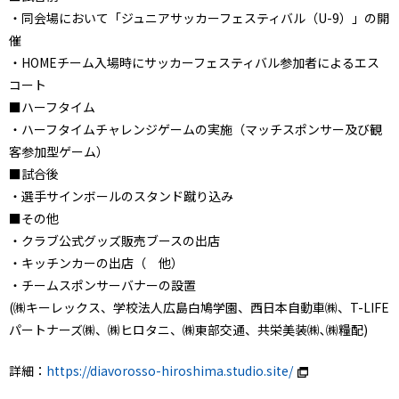
・同会場において「ジュニアサッカーフェスティバル（U-9）」の開
催
・HOMEチーム入場時にサッカーフェスティバル参加者によるエス
コート
■ハーフタイム
・ハーフタイムチャレンジゲームの実施（マッチスポンサー及び観
客参加型ゲーム）
■試合後
・選手サインボールのスタンド蹴り込み
■その他
・クラブ公式グッズ販売ブースの出店
・キッチンカーの出店（ 他）
・チームスポンサーバナーの設置
(㈱キーレックス、学校法人広島白鳩学園、西日本自動車㈱、T-LIFE
パートナーズ㈱、㈱ヒロタニ、㈱東部交通、共栄美装㈱､㈱糧配)
詳細：
https://diavorosso-hiroshima.studio.site/