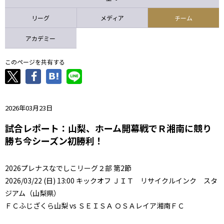
ニッパツ
名古屋
静岡
愛媛Ｌ
リーグ
メディア
チーム
アカデミー
このページを共有する
2026年03月23日
試合レポート：山梨、ホーム開幕戦でＲ湘南に競り
勝ち今シーズン初勝利！
2026プレナスなでしこリーグ２部 第2節
2026/03/22 (日) 13:00 キックオフ ＪＩＴ リサイクルインク スタ
ジアム（山梨県）
ＦＣふじざくら山梨 vs ＳＥＩＳＡ ＯＳＡレイア湘南ＦＣ