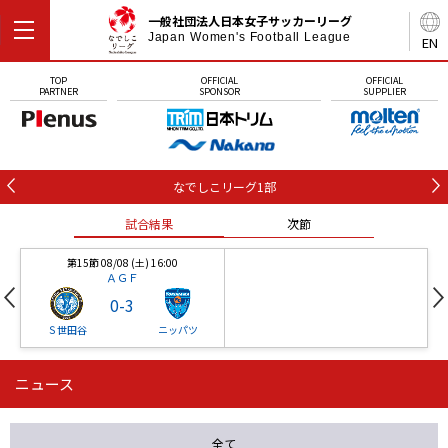
一般社団法人日本女子サッカーリーグ
Japan Women's Football League
EN
TOP
OFFICIAL
OFFICIAL
PARTNER
SPONSOR
SUPPLIER
なでしこリーグ1部
試合結果
次節
第15節 08/08 (土) 16:00
ＡＧＦ
0
-
3
Ｓ世田谷
ニッパツ
ニュース
第16節 09/05 (土) 15:00
第16節 09/05 (土) 15:00
試合結果
次節
ニッパツ
石人の星
-
-
全て