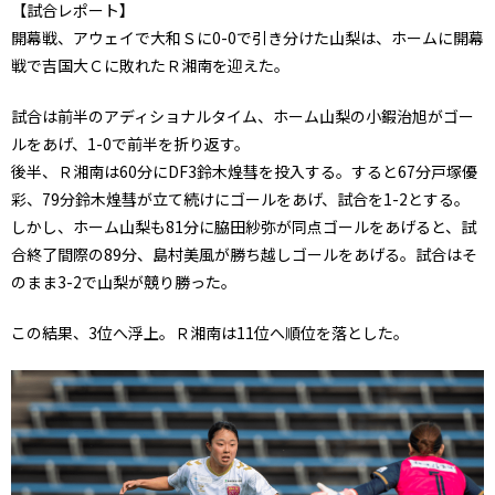
【試合レポート】
開幕戦、アウェイで大和Ｓに0-0で引き分けた山梨は、ホームに開幕
戦で吉国大Ｃに敗れたＲ湘南を迎えた。
試合は前半のアディショナルタイム、ホーム山梨の小鍜治旭がゴー
ルをあげ、1-0で前半を折り返す。
後半、Ｒ湘南は60分にDF3鈴木煌彗を投入する。すると67分戸塚優
彩、79分鈴木煌彗が立て続けにゴールをあげ、試合を1-2とする。
しかし、ホーム山梨も81分に脇田紗弥が同点ゴールをあげると、試
合終了間際の89分、島村美風が勝ち越しゴールをあげる。試合はそ
のまま3-2で山梨が競り勝った。
この結果、3位へ浮上。Ｒ湘南は11位へ順位を落とした。