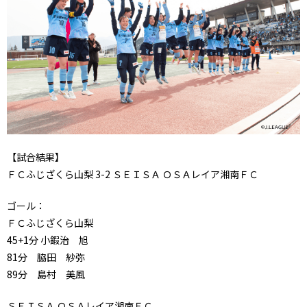
【試合結果】
ＦＣふじざくら山梨 3-2 ＳＥＩＳＡ ＯＳＡレイア湘南ＦＣ
ゴール：
ＦＣふじざくら山梨
45+1分 小鍜治 旭
81分 脇田 紗弥
89分 島村 美風
ＳＥＩＳＡ ＯＳＡレイア湘南ＦＣ