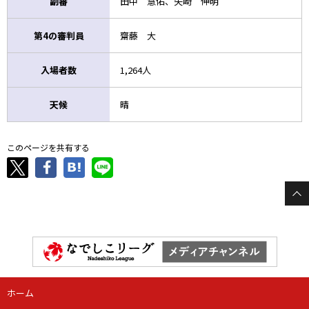
副審
田中 慧佑、矢崎 伸明
第4の審判員
齋藤 大
入場者数
1,264人
天候
晴
このページを共有する
ホーム