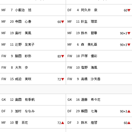
MF
7
小鍜治 旭
DF
4
阿久井 泉
60
▼
MF
20
寺田 心春
MF
11
針生 理菜
60
▼
MF
19
島村 美風
MF
19
鈴木 碧華
90+3
▼
MF
11
辻野 友実子
MF
6
森 美礼亜
90+3
▼
FW
9
脇田 紗弥
FW
18
戸塚 優彩
83
▼
FW
8
大矢 歩
FW
10
塩野 海風
FW
15
成迫 実咲
FW
9
高橋 沙矢香
72
▼
GK
12
島田 有季帆
GK
16
遠藤 希々花
DF
3
加村 ななみ
DF
29
飯田 七海
90+3
▲
MF
10
菅 百花
DF
3
鈴木 煌彗
72
▲
60
▲