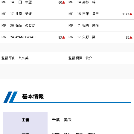
MF
14
三田 幸望
MF
14
高杉 梓
60
▲
MF
17
井原 美波
MF
15
吉澤 星空
90+3
▲
MF
30
保坂 のどか
MF
7
松崎 茉怜
FW
24
AYANO WYATT
FW
17
矢野 栞
83
▲
85
▲
監督
平山 茶久美
監督
柄澤 俊介
基本情報
主審
千葉 美咲