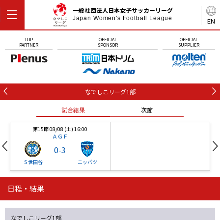
一般社団法人日本女子サッカーリーグ
Japan Women's Football League
EN
TOP
OFFICIAL
OFFICIAL
PARTNER
SPONSOR
SUPPLIER
なでしこリーグ1部
試合結果
次節
第15節 08/08 (土) 16:00
ＡＧＦ
0
-
3
Ｓ世田谷
ニッパツ
日程・結果
第16節 09/05 (土) 15:00
第16節 09/05 (土) 15:00
試合結果
次節
ニッパツ
石人の星
-
-
なでしこリーグ1部