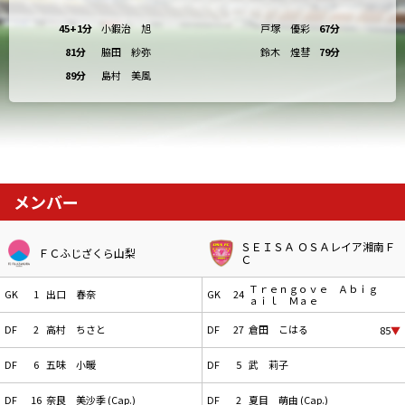
45+1分
小鍜治 旭
戸塚 優彩
67分
81分
脇田 紗弥
鈴木 煌彗
79分
89分
島村 美風
メンバー
ＳＥＩＳＡ ＯＳＡレイア湘南Ｆ
ＦＣふじざくら山梨
Ｃ
Ｔｒｅｎｇｏｖｅ Ａｂｉｇ
GK
1
出口 春奈
GK
24
ａｉｌ Ｍａｅ
DF
2
高村 ちさと
DF
27
倉田 こはる
85
▼
DF
6
五味 小暖
DF
5
武 莉子
DF
16
奈良 美沙季 (Cap.)
DF
2
夏目 萌由 (Cap.)