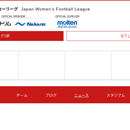
カーリーグ
Japan Women's Football League
OFFICIAL
SPONSOR
OFFICIAL
SUPPLIER
グ1部
なで
土) 15:00
第16節 09/05 (土) 16:00
第16節 09/05 (土) 17:00
第16節 09
チーム
ブログ
ニュース
スタジアム
星
ＡＧＦ
いちご
-
-
愛媛Ｌ
Ｓ世田谷
伊賀ＦＣ
ヴィアマ
Ａハリマ
Ｖ市原Ｌ