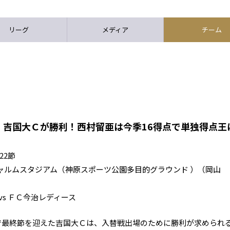
リーグ
メディア
チーム
、吉国大Ｃが勝利！西村留亜は今季16得点で単独得点王
22節
キックオフ シャルムスタジアム（神原スポーツ公園多目的グラウンド ）（岡山
s ＦＣ今治レディース
位で最終節を迎えた吉国大Ｃは、入替戦出場のために勝利が求められ