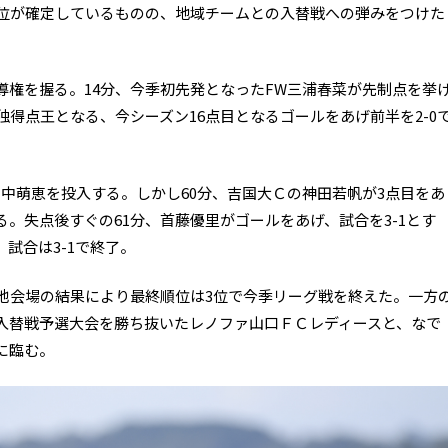
2位が確定しているものの、地域チームとの入替戦への弾みをつけた
導権を握る。14分、今季初先発となったFW三浦春菜が先制点を挙
独得点王となる、今シーズン16点目となるゴールをあげ前半を2-0
中萌恵を投入する。しかし60分、吉国大Ｃの神田若帆が3点目をあ
。失点後すぐの61分、首藤優里がゴールをあげ、試合を3-1とす
試合は3-1で終了。
、他会場の結果により最終順位は3位で今季リーグ戦を終えた。一方
。入替戦予選大会を勝ち抜いたレノファ山口ＦＣレディースと、なで
に臨む。