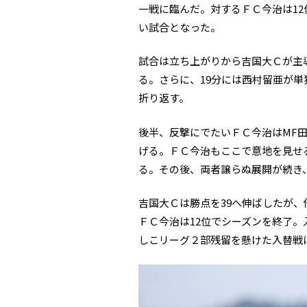
一戦に臨んだ。対するＦＣ今治は1
い試合となった。
試合は立ち上がりから吉国大Ｃが主
る。さらに、19分には西村留亜が単
折り返す。
後半、反撃にでたいＦＣ今治はMF田
げる。ＦＣ今治もここで意地を見せる
る。その後、両者譲らぬ展開が続き、
吉国大Ｃは勝点を39へ伸ばしたが
ＦＣ今治は12位でシーズンを終了
しこリーグ２部残留を懸けた入替戦