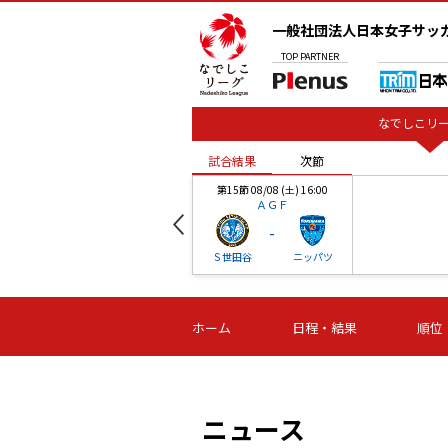
一般社団法人日本女子サッ
TOP
PARTNER
なでしこリー
試合結果
次節
00
第15節 08/08 (土) 16:00
ＡＧＦ
-
ベル
Ｓ世田谷
ニッパツ
試合結果
次節
00
第16節 09/06 (日) 15:00
第16節 09/05 (土) 15:00
第16節 09/05 (
ホーム
日程・結果
順位
津山
ニッパツ
石人の
-
-
-
体大
湯郷ベル
オルカ
ニッパツ
名古屋
静岡
ニュース