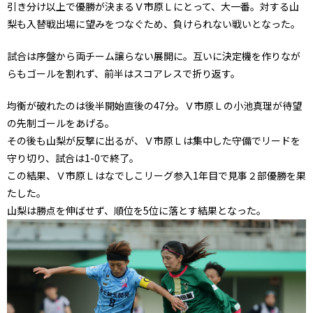
引き分け以上で優勝が決まるＶ市原Ｌにとって、大一番。対する山
梨も入替戦出場に望みをつなぐため、負けられない戦いとなった。
試合は序盤から両チーム譲らない展開に。互いに決定機を作りなが
らもゴールを割れず、前半はスコアレスで折り返す。
均衡が破れたのは後半開始直後の47分。Ｖ市原Ｌの小池真理が待望
の先制ゴールをあげる。
その後も山梨が反撃に出るが、Ｖ市原Ｌは集中した守備でリードを
守り切り、試合は1-0で終了。
この結果、Ｖ市原Ｌはなでしこリーグ参入1年目で見事２部優勝を果
たした。
山梨は勝点を伸ばせず、順位を5位に落とす結果となった。