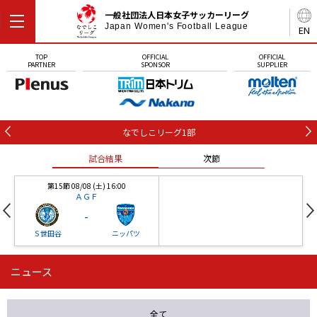
一般社団法人日本女子サッカーリーグ
Japan Women's Football League
EN
TOP
OFFICIAL
OFFICIAL
PARTNER
SPONSOR
SUPPLIER
なでしこリーグ1部
試合結果
次節
第15節 08/08 (土) 16:00
ＡＧＦ
-
Ｓ世田谷
ニッパツ
ニュース
第16節 09/05 (土) 15:00
第16節 09/05 (土) 15:00
試合結果
次節
ニッパツ
石人の星
-
-
全て