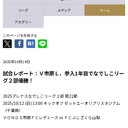
ニッパツ
名古屋
静岡
愛媛Ｌ
リーグ
メディア
チーム
アカデミー
このページを共有する
2025年10月14日
試合レポート：Ｖ市原Ｌ、参入1年目でなでしこリー
グ２部優勝！
2025プレナスなでしこリーグ２部 第21節
2025/10/12 (日) 13:00 キックオフ ゼットエーオリプリスタジアム
（千葉県）
ＶＯＮＤＳ市原ＦＣレディース vs ＦＣふじざくら山梨