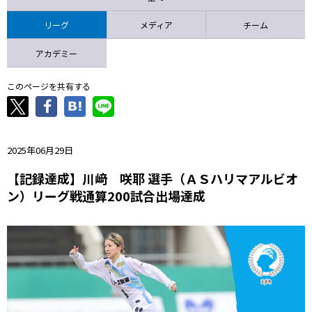
ニッパツ
名古屋
静岡
愛媛Ｌ
リーグ
メディア
チーム
アカデミー
このページを共有する
2025年06月29日
【記録達成】川﨑 咲耶 選手（ＡＳハリマアルビオ
ン）リーグ戦通算200試合出場達成