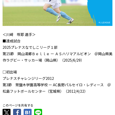
＜川﨑 咲耶 選手＞
■達成試合
2025プレナスなでしこリーグ１部
第15節 岡山湯郷Ｂｅｌｌｅ ー ＡＳハリマアルビオン ＠岡山県美
作ラグビー・サッカー場（岡山県）（2025/6/29）
□初出場
プレナスチャレンジリーグ2012
第3節 常盤木学園高等学校 ー AC長野パルセイロ・レディース ＠
松島フットボールセンター（宮城県）（2012/4/22）
このページを共有する