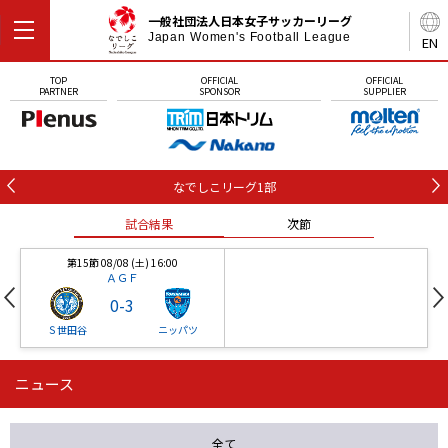
一般社団法人日本女子サッカーリーグ
Japan Women's Football League
EN
TOP
OFFICIAL
OFFICIAL
PARTNER
SPONSOR
SUPPLIER
なでしこリーグ1部
試合結果
次節
第15節 08/08 (土) 16:00
ＡＧＦ
0
-
3
Ｓ世田谷
ニッパツ
ニュース
第16節 09/05 (土) 15:00
第16節 09/05 (土) 15:00
試合結果
次節
ニッパツ
石人の星
-
-
全て