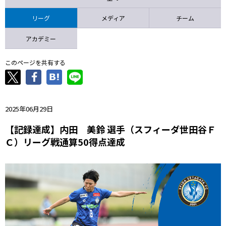
ニッパツ
名古屋
静岡
愛媛Ｌ
リーグ
メディア
チーム
アカデミー
このページを共有する
2025年06月29日
【記録達成】内田 美鈴 選手（スフィーダ世田谷Ｆ
Ｃ）リーグ戦通算50得点達成