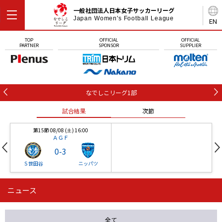
一般社団法人日本女子サッカーリーグ
Japan Women's Football League
EN
TOP
OFFICIAL
OFFICIAL
PARTNER
SPONSOR
SUPPLIER
なでしこリーグ1部
試合結果
次節
第15節 08/08 (土) 16:00
ＡＧＦ
0
-
3
Ｓ世田谷
ニッパツ
ニュース
第16節 09/05 (土) 15:00
第16節 09/05 (土) 15:00
試合結果
次節
ニッパツ
石人の星
-
-
全て