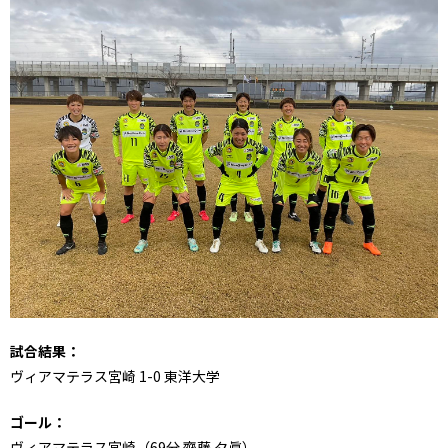
試合結果：
ヴィアマテラス宮崎 1-0 東洋大学
ゴール：
ヴィアマテラス宮崎（69分 齊藤 夕眞）