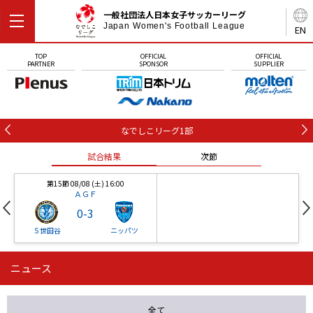
一般社団法人日本女子サッカーリーグ
Japan Women's Football League
EN
TOP
OFFICIAL
OFFICIAL
PARTNER
SPONSOR
SUPPLIER
なでしこリーグ1部
試合結果
次節
第15節 08/08 (土) 16:00
ＡＧＦ
0
-
3
Ｓ世田谷
ニッパツ
ニュース
第16節 09/05 (土) 15:00
第16節 09/05 (土) 15:00
試合結果
次節
ニッパツ
石人の星
-
-
全て