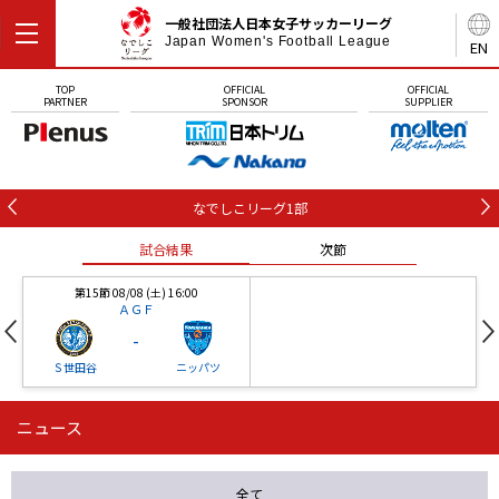
一般社団法人日本女子サッカーリーグ
Japan Women's Football League
EN
TOP
OFFICIAL
OFFICIAL
PARTNER
SPONSOR
SUPPLIER
なでしこリーグ1部
試合結果
次節
第15節 08/08 (土) 16:00
ＡＧＦ
-
Ｓ世田谷
ニッパツ
ニュース
第16節 09/05 (土) 15:00
第16節 09/05 (土) 15:00
試合結果
次節
ニッパツ
石人の星
-
-
全て