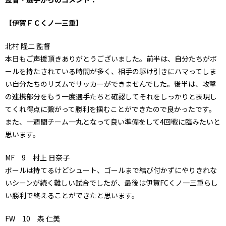
【伊賀ＦＣくノ一三重】
北村 隆二 監督
本日もご声援頂きありがとうございました。前半は、自分たちがボ
ールを持たされている時間が多く、相手の駆け引きにハマってしま
い自分たちのリズムでサッカーができませんでした。後半は、攻撃
の連携部分をもう一度選手たちと確認してそれをしっかりと表現し
てくれ得点に繋がって勝利を掴むことができたので良かったです。
また、一週間チーム一丸となって良い準備をして4回戦に臨みたいと
思います。
MF 9 村上 日奈子
ボールは持てるけどシュート、ゴールまで結び付かずにやりきれな
いシーンが続く難しい試合でしたが、最後は伊賀FCくノ一三重らし
い勝利で終えることができたと思います。
FW 10 森 仁美