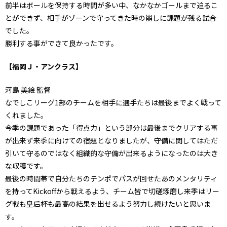
前半はボールを保持する時間が多い中、なかなかゴールまで迫るこ
とができず、相手がゾーンで守ってきた時の崩しに課題が残る試合
でした。
勝利する事ができて良かったです。
【福岡Ｊ・アンクラス】
河島 美絵 監督
なでしこリーグ1部のチームを相手に選手たちは最後までよく戦って
くれました。
今季の課題であった「得点力」という部分は最後までクリアする事
が出来ず来季に向けての宿題となりましたが、守備に関してはただ
引いて守るのではなく組織的な守備が出来るようになったのは大き
な収穫です。
最後の時間帯で自分たちのテンポでパスが回せたあのメンタリティ
を持ってKickoffから戦えるよう、チーム皆で切磋琢磨し来季はリー
グ戦も皇后杯も最高の結果を出せるよう努力し続けたいと思いま
す。