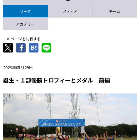
ニッパツ
名古屋
静岡
愛媛Ｌ
リーグ
メディア
チーム
アカデミー
このページを共有する
2023年05月29日
誕生・１部優勝トロフィーとメダル 前編