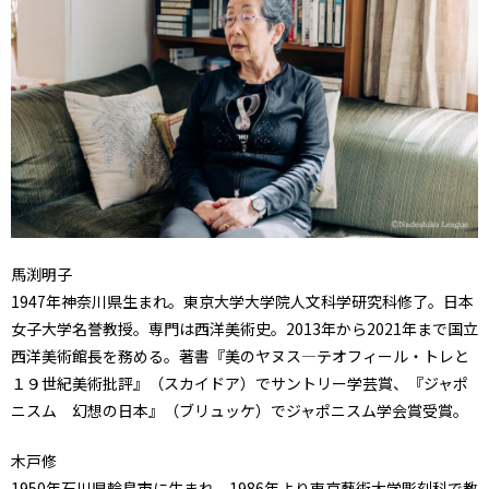
馬渕明子
1947年神奈川県生まれ。東京大学大学院人文科学研究科修了。日本
女子大学名誉教授。専門は西洋美術史。2013年から2021年まで国立
西洋美術館長を務める。著書『美のヤヌス―テオフィール・トレと
１９世紀美術批評』（スカイドア）でサントリー学芸賞、『ジャポ
ニスム 幻想の日本』（ブリュッケ）でジャポニスム学会賞受賞。
木戸修
1950年石川県輪島市に生まれ。1986年より東京藝術大学彫刻科で教