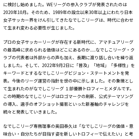
に検討し始めました。WEリーグの参入クラブが発表されたのは
2020年10月。そのため、1989年の設立以来30年以上にわたり日本
女子サッカー界をけん引してきたなでしこリーグは、時代に合わせ
て生まれ変わる必要性が生じました。
プロの女子サッカーリーグが存在する新時代に、アマチュアリーグ
の最高峰に求められる価値はどこにあるのか......なでしこリーグ・ク
ラブの代表者は外部からの声も加え、長期に渡り話し合いを繰り返
しました。そして、2022年9月2日に「普及」「地域」「多様性」を
キーワードとするなでしこリーグビジョン・ステートメントを発
表。今後のリーグ運営の指針を世の中に示しました。その象徴とし
て生まれたのがなでしこリーグ １部優勝トロフィーとメダルです。
この時期のなでしこリーグはロゴマークの刷新、公式テーマソング
の導入、選手のオフショット撮影といった新基軸のチャレンジを
続々と発表していきました。
なでしこリーグ専務理事の奥田泰久は「なでしこリーグの価値・意
味合い・自分たちが目指す姿を新しいトロフィーで伝えたい」と考