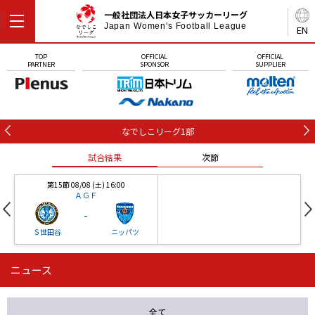
一般社団法人日本女子サッカーリーグ
Japan Women's Football League
EN
TOP
OFFICIAL
OFFICIAL
PARTNER
SPONSOR
SUPPLIER
なでしこリーグ1部
試合結果
次節
第15節 08/08 (土) 16:00
ＡＧＦ
-
Ｓ世田谷
ニッパツ
ニュース
第16節 09/05 (土) 15:00
第16節 09/05 (土) 15:00
試合結果
次節
ニッパツ
石人の星
-
-
全て