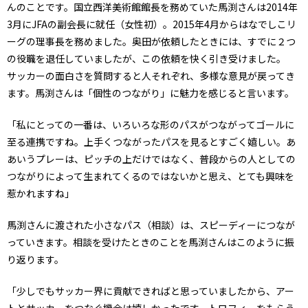
んのことです。国立西洋美術館館長を務めていた馬渕さんは2014年
3月にJFAの副会長に就任（女性初）。2015年4月からはなでしこリ
ーグの理事長を務めました。奥田が依頼したときには、すでに２つ
の役職を退任していましたが、この依頼を快く引き受けました。
サッカーの面白さを質問すると人それぞれ、多様な意見が戻ってき
ます。馬渕さんは「個性のつながり」に魅力を感じると言います。
「私にとっての一番は、いろいろな形のパスがつながってゴールに
至る連携ですね。上手くつながったパスを見るとすごく嬉しい。あ
あいうプレーは、ピッチの上だけではなく、普段からの人としての
つながりによって生まれてくるのではないかと思え、とても興味を
惹かれますね」
馬渕さんに渡された小さなパス（相談）は、スピーディーにつなが
っていきます。相談を受けたときのことを馬渕さんはこのように振
り返ります。
「少しでもサッカー界に貢献できればと思っていましたから、アー
トとサッカーをつなぐ機会は嬉しかったです。トロフィーをもらう