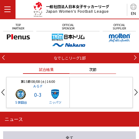
一般社団法人日本女子サッカーリーグ
Japan Women's Football League
EN
TOP
OFFICIAL
OFFICIAL
PARTNER
SPONSOR
SUPPLIER
なでしこリーグ1部
試合結果
次節
第15節 08/08 (土) 16:00
ＡＧＦ
0
-
3
Ｓ世田谷
ニッパツ
ニュース
第16節 09/05 (土) 15:00
第16節 09/05 (土) 15:00
試合結果
次節
ニッパツ
石人の星
-
-
全て