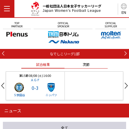
一般社団法人日本女子サッカーリーグ
Japan Women's Football League
EN
TOP
OFFICIAL
OFFICIAL
PARTNER
SPONSOR
SUPPLIER
なでしこリーグ1部
試合結果
次節
第15節 08/08 (土) 16:00
ＡＧＦ
0
-
3
Ｓ世田谷
ニッパツ
ニュース
第16節 09/05 (土) 15:00
第16節 09/05 (土) 15:00
試合結果
次節
ニッパツ
石人の星
-
-
全て