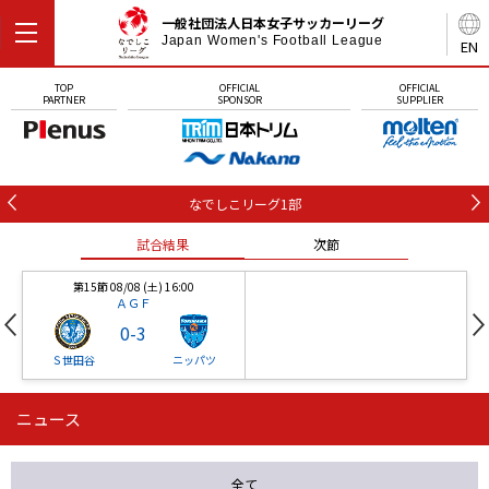
一般社団法人日本女子サッカーリーグ
Japan Women's Football League
EN
TOP
OFFICIAL
OFFICIAL
PARTNER
SPONSOR
SUPPLIER
なでしこリーグ1部
試合結果
次節
第15節 08/08 (土) 16:00
ＡＧＦ
0
-
3
Ｓ世田谷
ニッパツ
ニュース
第16節 09/05 (土) 15:00
第16節 09/05 (土) 15:00
試合結果
次節
ニッパツ
石人の星
-
-
全て