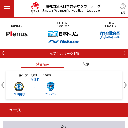
一般社団法人日本女子サッカーリーグ
Japan Women's Football League
EN
TOP
OFFICIAL
OFFICIAL
PARTNER
SPONSOR
SUPPLIER
なでしこリーグ1部
試合結果
次節
第15節 08/08 (土) 16:00
ＡＧＦ
-
Ｓ世田谷
ニッパツ
ニュース
第16節 09/05 (土) 15:00
第16節 09/05 (土) 15:00
試合結果
次節
ニッパツ
石人の星
-
-
全て