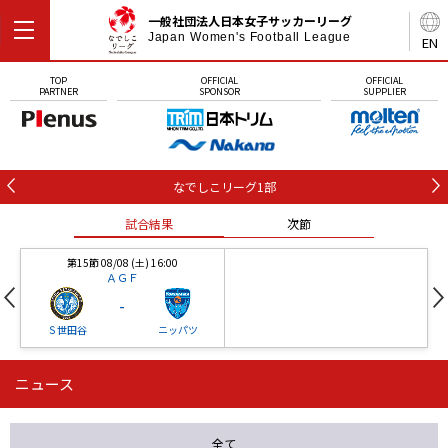
一般社団法人日本女子サッカーリーグ
Japan Women's Football League
EN
TOP
OFFICIAL
OFFICIAL
PARTNER
SPONSOR
SUPPLIER
なでしこリーグ1部
試合結果
次節
第15節 08/08 (土) 16:00
ＡＧＦ
-
Ｓ世田谷
ニッパツ
ニュース
第16節 09/05 (土) 15:00
第16節 09/05 (土) 15:00
試合結果
次節
ニッパツ
石人の星
-
-
全て