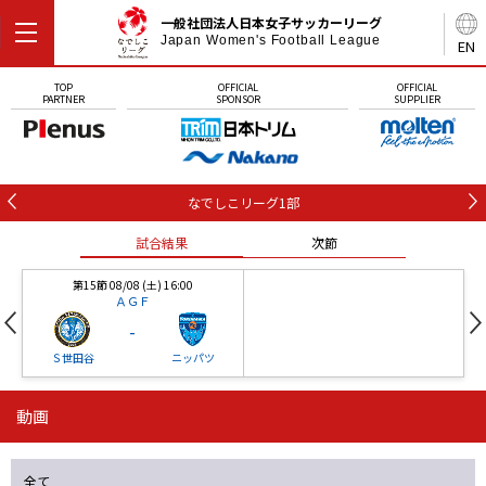
一般社団法人日本女子サッカーリーグ
Japan Women's Football League
EN
TOP
OFFICIAL
OFFICIAL
PARTNER
SPONSOR
SUPPLIER
なでしこリーグ1部
試合結果
次節
第15節 08/08 (土) 16:00
ＡＧＦ
-
Ｓ世田谷
ニッパツ
動画
第16節 09/05 (土) 15:00
第16節 09/05 (土) 15:00
試合結果
次節
ニッパツ
石人の星
-
-
全て