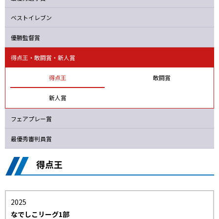
ニッパツ
名古屋
静岡
愛媛Ｌ
ベストイレブン
優勝監督賞
得点王・敢闘賞
・新人賞
得点王
敢闘賞
新人賞
フェアプレー賞
最優秀審判員賞
得点王
2025
なでしこリーグ1部