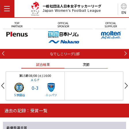
一般社団法人日本女子サッカーリーグ
Japan Women's Football League
EN
TOP
OFFICIAL
OFFICIAL
PARTNER
SPONSOR
SUPPLIER
なでしこリーグ1部
試合結果
次節
第15節 08/08 (土) 16:00
ＡＧＦ
0
-
3
Ｓ世田谷
ニッパツ
過去の記録：受賞一覧
第16節 09/05 (土) 15:00
第16節 09/05 (土) 15:00
試合結果
次節
ニッパツ
石人の星
-
-
最優秀選手賞