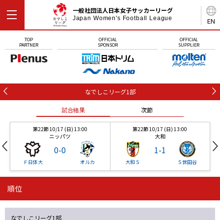
一般社団法人日本女子サッカーリーグ
Japan Women's Football League
EN
TOP
OFFICIAL
OFFICIAL
PARTNER
SPONSOR
SUPPLIER
なでしこリーグ1部
試合結果
次節
第22節 10/17 (日) 13:00
第22節 10/17 (日) 13:00
ニッパツ
大和
0
-
0
1
-
1
Ｆ日体大
オルカ
大和Ｓ
Ｓ世田谷
順位
第22節 10/17 (日) 13:00
第22節 10/17 (日) 13:00
試合結果
試合結果
次節
次節
ニッパツ
大和
0
-
0
1
-
1
なでしこリーグ1部