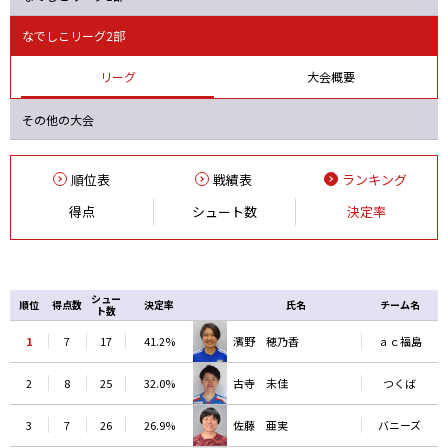
Ｆ日体大
オルカ
大和Ｓ
Ｓ世田谷
なでしこリーグ2部
リーグ
大会概要
その他の大会
順位表
戦績表
ランキング
得点
シュート数
決定率
シュー
順位
得点数
決定率
氏名
チーム名
ト数
1
7
17
41.2%
濱野 穂乃香
ａｃ福島
2
8
25
32.0%
古寺 未佳
つくば
3
7
26
26.9%
佐藤 亜実
バニーズ