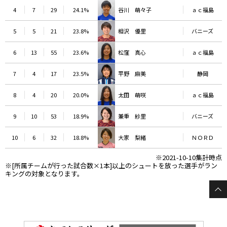
4
7
29
24.1%
谷川 萌々子
ａｃ福島
5
5
21
23.8%
相沢 優里
バニーズ
6
13
55
23.6%
松窪 真心
ａｃ福島
7
4
17
23.5%
平野 麻美
静岡
8
4
20
20.0%
太田 萌咲
ａｃ福島
9
10
53
18.9%
兼重 紗里
バニーズ
10
6
32
18.8%
大家 梨緒
ＮＯＲＤ
※2021-10-10集計時点
※[所属チームが行った試合数×1本]以上のシュートを放った選手がラン
キングの対象となります。