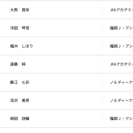
大熊 良奈
JFAアカデ
浮田 琴音
福岡Ｊ・アン
福井 しほり
福岡Ｊ・アン
遠藤 純
JFAアカデ
藤江 七彩
ノルディーア
深沢 美希
ノルディーア
柳田 詩織
福岡Ｊ・アン