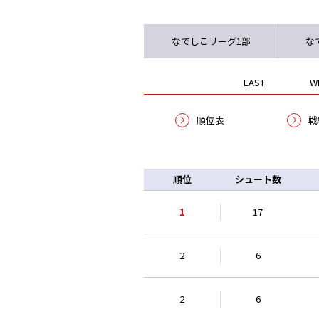
なでしこリーグ1部
な
EAST
W
順位表
戦
順位
シュート数
1
17
2
6
2
6