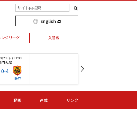
English
レンジリーグ
入替戦
/23 (日) 13:00
第1節 03/26 (土) 13:00
鳴門大塚
ユアスタ
0
-
4
3
-
2
I神戸
ベガルタ
AC長野
/23 (日) 13:00
第18節 10/23 (日) 13:00
第
動画
連載
リンク
鳴門大塚
浦和駒場
0
-
4
0
-
2
I神戸
浦和
日テレ
A