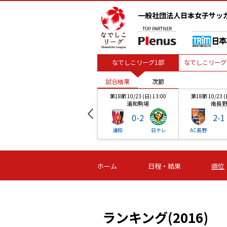
一般社団法人日本女子サッ
TOP
PARTNER
なでしこリーグ1部
なでしこリーグ
試合結果
次節
00
第18節 10/23 (日) 13:00
第18節 10/23 (
浦和駒場
南長
0
-
2
2
-
1
ベル
浦和
日テレ
AC長野
試合結果
試合結果
試合結果
試合結果
試合結果
次節
次節
次節
次節
次節
00
第18節 10/23 (日) 13:00
第18節 10/23 (
ホーム
日程・結果
順位
浦和駒場
南長
0
-
2
2
-
1
戸
浦和
日テレ
AC長野
ランキング(2016)