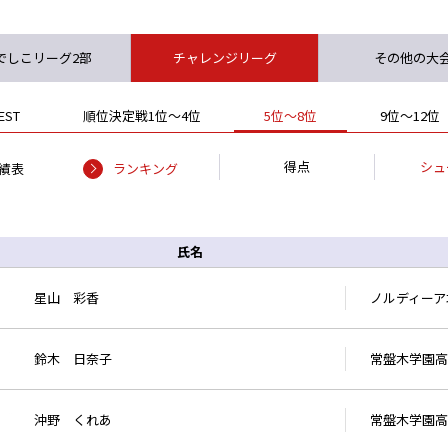
でしこリーグ2部
チャレンジリーグ
その他の大
EST
順位決定戦1位～4位
5位～8位
9位～12位
得点
シュ
績表
ランキング
氏名
星山 彩香
ノルディーア
鈴木 日奈子
常盤木学園高
沖野 くれあ
常盤木学園高