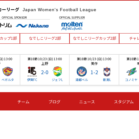
カーリーグ
Japan Women's Football League
OFFICIAL
SPONSOR
OFFICIAL
SUPPLIER
カップ1部
なでしこリーグ2部
なでしこリーグカップ2部
チャ
日) 13:00
第18節 10/23 (日) 13:00
第18節 10/23 (日) 13:00
第18節 10
野
上野
美作
2
-
0
1
-
2
ベガルタ
伊賀FC
ジェフL
湯郷ベル
新潟L
コノミヤ
日) 13:00
第18節 10/23 (日) 13:00
第18節 10/23 (日) 13:00
第18節 10
チーム
ブログ
ニュース
スタジアム
野
上野
美作
2
-
0
1
-
2
ベガルタ
伊賀FC
ジェフL
湯郷ベル
新潟L
コノミヤ