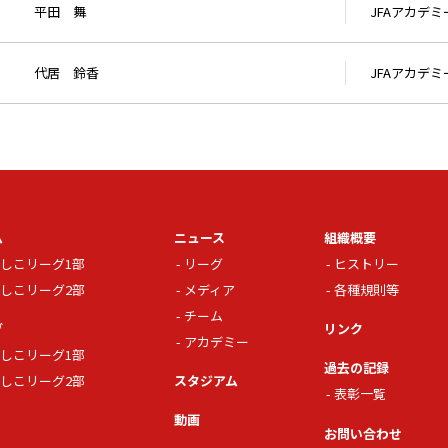
平田 舞
JFAアカデ
代居 鈴香
JFAアカデ
ム
ニュース
組織概要
しこリーグ1部
リーグ
ヒストリー
しこリーグ2部
メディア
各種規則等
チーム
グ
リンク
アカデミー
しこリーグ1部
過去の記録
しこリーグ2部
スタジアム
表彰一覧
動画
お問い合わせ