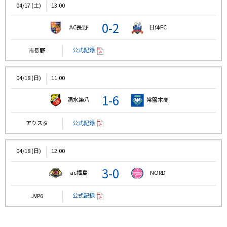
04/17 (土)
13:00
0-2
AC長野
日体FC
公式記録
南長野
04/18 (日)
11:00
1-6
清水第八
常盤木高
公式記録
アウスタ
04/18 (日)
12:00
3-0
ac福島
NORD
公式記録
JVP6