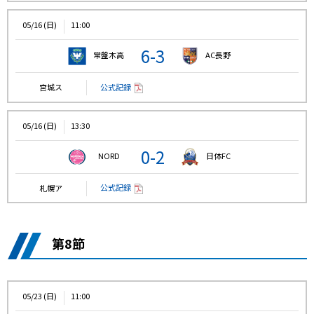
05/16 (日)
11:00
6-3
常盤木高
AC長野
公式記録
宮城ス
05/16 (日)
13:30
0-2
NORD
日体FC
公式記録
札幌ア
第8節
05/23 (日)
11:00