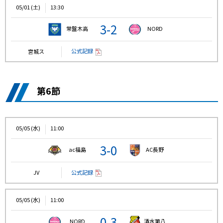
05/01 (土)
13:30
3-2
常盤木高
NORD
公式記録
宮城ス
第6節
05/05 (水)
11:00
3-0
ac福島
AC長野
公式記録
JV
05/05 (水)
11:00
0-3
NORD
清水第八