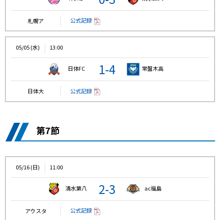
公式記録
札幌ア
05/05 (水)
13:00
1-4
日体FC
常盤木高
公式記録
日体大
第7節
05/16 (日)
11:00
2-3
清水第八
ac福島
公式記録
アウスタ