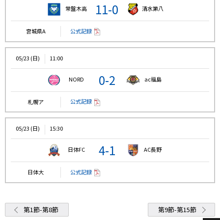
11-0
常盤木高
清水第八
公式記録
宮城県A
05/23 (日)
11:00
0-2
NORD
ac福島
公式記録
札幌ア
05/23 (日)
15:30
4-1
日体FC
AC長野
公式記録
日体大
第1節-第8節
第9節-第15節