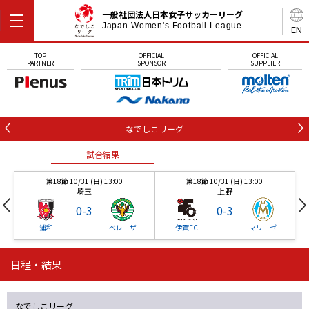
一般社団法人日本女子サッカーリーグ
Japan Women's Football League
EN
TOP
OFFICIAL
OFFICIAL
PARTNER
SPONSOR
SUPPLIER
なでしこリーグ
試合結果
第18節 10/31 (日) 13:00
第18節 10/31 (日) 13:00
埼玉
上野
0
-
3
0
-
3
浦和
ベレーザ
伊賀FC
マリーゼ
日程・結果
試合結果
試合結果
試合結果
なでしこリーグ