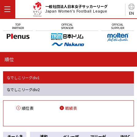
一般社団法人日本女子サッカーリーグ
Japan Women's Football League
EN
TOP
OFFICIAL
OFFICIAL
PARTNER
SPONSOR
SUPPLIER
順位
なでしこリーグdiv1
なでしこリーグdiv2
順位表
戦績表
チーム名
浦和
ベレーザ
マリーゼ
INAC