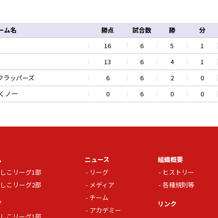
ーム名
勝点
試合数
勝
分
16
6
5
1
13
6
4
1
フラッパーズ
6
6
2
0
くノ一
0
6
0
0
ム
ニュース
組織概要
しこリーグ1部
リーグ
ヒストリー
しこリーグ2部
メディア
各種規則等
チーム
グ
リンク
アカデミー
しこリーグ1部