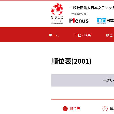
一般社団法人日本女子サッ
TOP
PARTNER
ホーム
日程・結果
順位
順位表(2001)
一次リ
順位表
戦