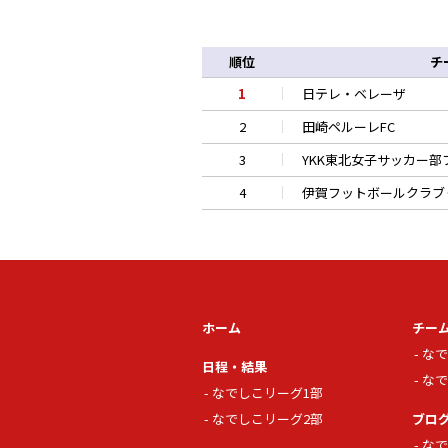
順位
チ
1
日テレ・ベレーザ
2
田崎ペルーレFC
3
YKK東北女子サッカー部
4
伊賀フットボールクラブ
ホーム
チー
なで
日程・結果
なで
なでしこリーグ1部
なでしこリーグ2部
ブロ
なで