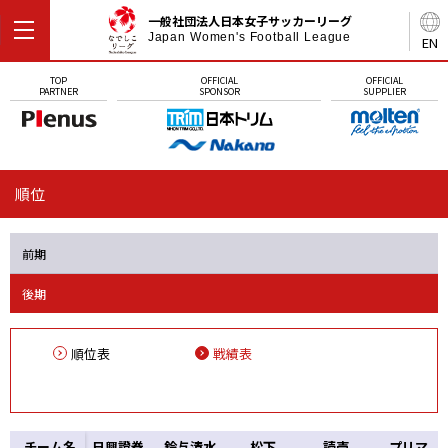
一般社団法人日本女子サッカーリーグ
Japan Women's Football League
EN
TOP
OFFICIAL
OFFICIAL
PARTNER
SPONSOR
SUPPLIER
順位
前期
後期
順位表
戦績表
チーム名
日興證券
鈴与清水
松下
読売
プリマ