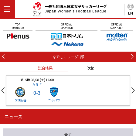
一般社団法人日本女子サッカーリーグ
Japan Women's Football League
EN
TOP
OFFICIAL
OFFICIAL
PARTNER
SPONSOR
SUPPLIER
なでしこリーグ1部
試合結果
次節
第15節 08/08 (土) 16:00
ＡＧＦ
0
-
3
Ｓ世田谷
ニッパツ
ニュース
第16節 09/05 (土) 15:00
第16節 09/05 (土) 15:00
試合結果
次節
ニッパツ
石人の星
-
-
全て