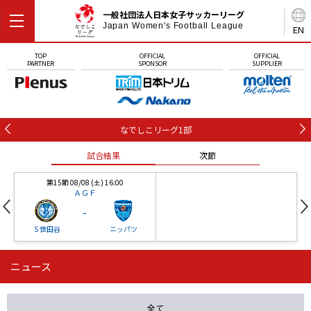
一般社団法人日本女子サッカーリーグ
Japan Women's Football League
EN
TOP
OFFICIAL
OFFICIAL
PARTNER
SPONSOR
SUPPLIER
なでしこリーグ1部
試合結果
次節
第15節 08/08 (土) 16:00
ＡＧＦ
-
Ｓ世田谷
ニッパツ
ニュース
第16節 09/05 (土) 15:00
第16節 09/05 (土) 15:00
試合結果
次節
ニッパツ
石人の星
-
-
全て