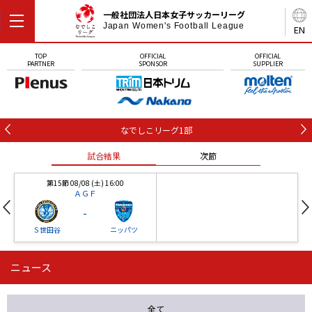
一般社団法人日本女子サッカーリーグ
Japan Women's Football League
EN
TOP
OFFICIAL
OFFICIAL
PARTNER
SPONSOR
SUPPLIER
なでしこリーグ1部
試合結果
次節
第15節 08/08 (土) 16:00
ＡＧＦ
-
Ｓ世田谷
ニッパツ
ニュース
第16節 09/05 (土) 15:00
第16節 09/05 (土) 15:00
試合結果
次節
ニッパツ
石人の星
-
-
全て