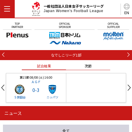
一般社団法人日本女子サッカーリーグ
Japan Women's Football League
EN
TOP
OFFICIAL
OFFICIAL
PARTNER
SPONSOR
SUPPLIER
なでしこリーグ1部
試合結果
次節
第15節 08/08 (土) 16:00
ＡＧＦ
0
-
3
Ｓ世田谷
ニッパツ
ニュース
第16節 09/05 (土) 15:00
第16節 09/05 (土) 15:00
試合結果
次節
ニッパツ
石人の星
-
-
全て