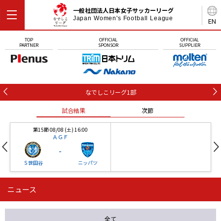
一般社団法人日本女子サッカーリーグ
Japan Women's Football League
EN
TOP
OFFICIAL
OFFICIAL
PARTNER
SPONSOR
SUPPLIER
なでしこリーグ1部
試合結果
次節
第15節 08/08 (土) 16:00
ＡＧＦ
-
Ｓ世田谷
ニッパツ
ニュース
第16節 09/05 (土) 15:00
第16節 09/05 (土) 15:00
試合結果
次節
ニッパツ
石人の星
-
-
全て