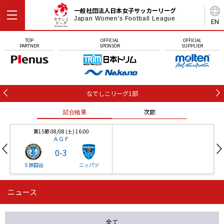
一般社団法人日本女子サッカーリーグ
Japan Women's Football League
EN
TOP
OFFICIAL
OFFICIAL
PARTNER
SPONSOR
SUPPLIER
なでしこリーグ1部
試合結果
次節
第15節 08/08 (土) 16:00
ＡＧＦ
0
-
3
Ｓ世田谷
ニッパツ
ニュース
第16節 09/05 (土) 15:00
第16節 09/05 (土) 15:00
試合結果
次節
ニッパツ
石人の星
-
-
全て