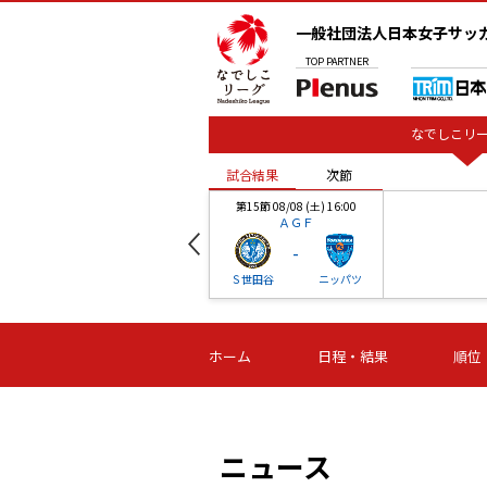
一般社団法人日本女子サッ
TOP
PARTNER
なでしこリー
試合結果
次節
00
第15節 08/08 (土) 16:00
ＡＧＦ
-
ベル
Ｓ世田谷
ニッパツ
試合結果
次節
00
第16節 09/06 (日) 15:00
第16節 09/05 (土) 15:00
第16節 09/05 (
ホーム
日程・結果
順位
津山
ニッパツ
石人の
-
-
-
体大
湯郷ベル
オルカ
ニッパツ
名古屋
静岡
ニュース