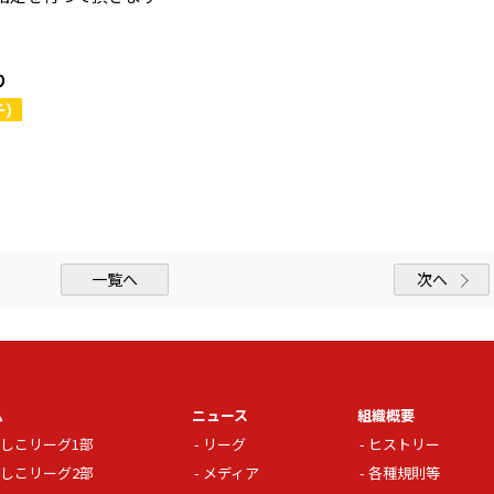
り
チ）
一覧へ
次へ
ム
ニュース
組織概要
しこリーグ1部
リーグ
ヒストリー
しこリーグ2部
メディア
各種規則等