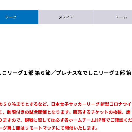
リーグ
メディア
チーム
こリーグ１部 第６節／プレナスなでしこリーグ２部 第
の５０%までとするなど、日本女子サッカーリーグ 新型コロナウイ
く、制限付きの試合開催となります。販売するチケットの枚数、席
りますので、観戦に際しては必ず各ホームチームHP等でご確認く
ーグ第１節はリモートマッチにて開催いたします。