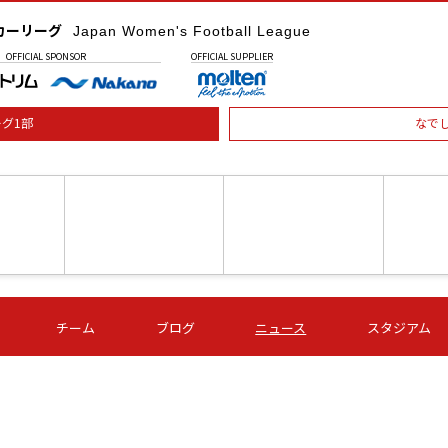
カーリーグ
Japan Women's Football League
OFFICIAL
SPONSOR
OFFICIAL
SUPPLIER
グ1部
なで
土) 15:00
第16節 09/05 (土) 16:00
第16節 09/05 (土) 17:00
第16節 09
チーム
ブログ
ニュース
スタジアム
星
ＡＧＦ
いちご
-
-
愛媛Ｌ
Ｓ世田谷
伊賀ＦＣ
ヴィアマ
Ａハリマ
Ｖ市原Ｌ