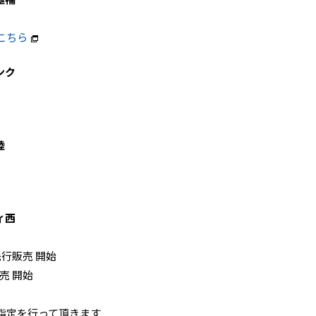
こちら
ンク
陸
ィ西
先行販売 開始
販売 開始
指定を行って頂きます