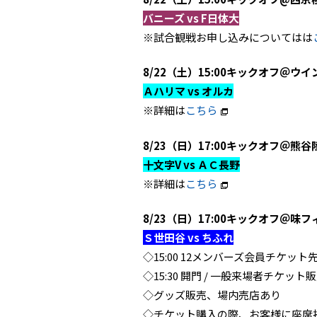
バニーズ vs F日体大
※試合観戦お申し込みについてはは
8/22（土）15:00キックオフ＠ウイ
Ａハリマ vs オルカ
※詳細は
こちら
8/23（日）17:00キックオフ＠熊谷
十文字V vs ＡＣ長野
※詳細は
こちら
8/23（日）17:00キックオフ＠味フ
Ｓ世田谷 vs ちふれ
◇15:00 12メンバーズ会員チケット
◇15:30 開門 / 一般来場者チケット
◇グッズ販売、場内売店あり
◇チケット購入の際、お客様に座席