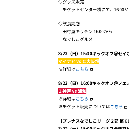
◇グッズ販売
チケットセンター横にて、16:00か
◇飲食売店
田村屋キッチン 16:00から
なでしこグルメ
8/23（日）15:30キックオフ＠セイ
マイナビ vs Ｃ大阪堺
※詳細は
こちら
8/23（日）16:00キックオフ＠ノエ
Ｉ神戸 vs 浦和
※詳細は
こちら
※チケット販売については
こちら
【プレナスなでしこリーグ２部 第６
8/22（土）15:00キックオフ@西京