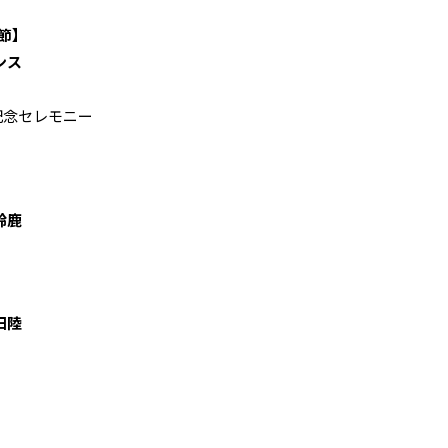
節】
ンス
記念セレモニー
鈴鹿
田陸