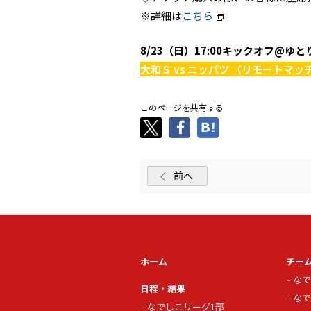
※詳細は
こちら
8/23（日）17:00キックオフ@ゆと
大和Ｓ vs ニッパツ （リモートマッ
このページを共有する
前へ
ホーム
チー
なで
日程・結果
なで
なでしこリーグ1部