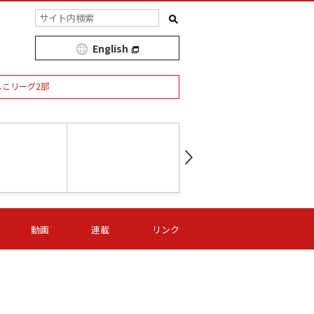
English
しこリーグ2部
第16節 09/05 (土) 15:00
第
ニッパツ
-
ニッパツ
名古屋
/06 (日) 15:00
第16節 09/06 (日) 15:00
第16節 09/05 (土) 15:00
第
動画
連載
リンク
オリプリ
津山
ニッパツ
-
-
-
Ｓ日体大
湯郷ベル
オルカ
ニッパツ
名古屋