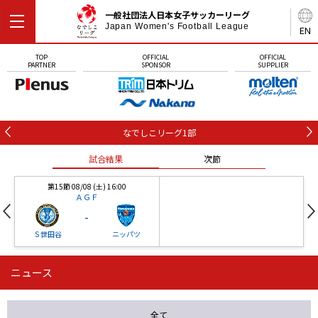
一般社団法人日本女子サッカーリーグ
Japan Women's Football League
EN
TOP
OFFICIAL
OFFICIAL
PARTNER
SPONSOR
SUPPLIER
なでしこリーグ1部
試合結果
次節
第15節 08/08 (土) 16:00
ＡＧＦ
-
Ｓ世田谷
ニッパツ
ニュース
第16節 09/05 (土) 15:00
第16節 09/05 (土) 15:00
試合結果
次節
ニッパツ
石人の星
-
-
全て