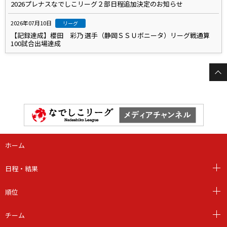
2026プレナスなでしこリーグ２部日程追加決定のお知らせ
2026年07月10日
リーグ
【記録達成】櫻田 彩乃 選手（静岡ＳＳＵボニータ）リーグ戦通算
100試合出場達成
ホーム
日程・結果
順位
チーム