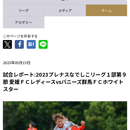
ニッパツ
名古屋
静岡
愛媛Ｌ
リーグ
メディア
チーム
アカデミー
このページを共有する
2023年05月15日
試合レポート:2023プレナスなでしこリーグ１部第９
節 愛媛ＦＣレディースvsバニーズ群馬ＦＣホワイト
スター