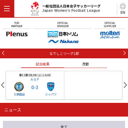
一般社団法人日本女子サッカーリーグ
Japan Women's Football League
EN
TOP
OFFICIAL
OFFICIAL
PARTNER
SPONSOR
SUPPLIER
なでしこリーグ1部
試合結果
次節
第15節 08/08 (土) 16:00
ＡＧＦ
0
-
3
Ｓ世田谷
ニッパツ
ニュース
第16節 09/05 (土) 15:00
第16節 09/05 (土) 15:00
試合結果
次節
ニッパツ
石人の星
-
-
全て