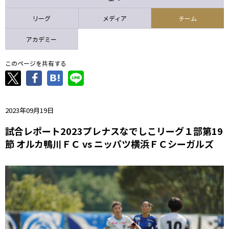
ニッパツ
名古屋
静岡
愛媛Ｌ
リーグ
メディア
チーム
アカデミー
このページを共有する
2023年09月19日
試合レポート2023プレナスなでしこリーグ１部第19
節 オルカ鴨川ＦＣ vs ニッパツ横浜ＦＣシーガルズ