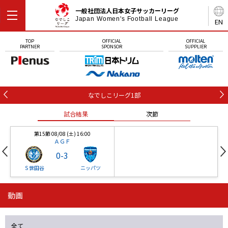
一般社団法人日本女子サッカーリーグ
Japan Women's Football League
EN
TOP
OFFICIAL
OFFICIAL
PARTNER
SPONSOR
SUPPLIER
なでしこリーグ1部
試合結果
次節
第15節 08/08 (土) 16:00
ＡＧＦ
0
-
3
Ｓ世田谷
ニッパツ
動画
第16節 09/05 (土) 15:00
第16節 09/05 (土) 15:00
試合結果
次節
ニッパツ
石人の星
-
-
全て