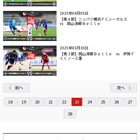
2025年04月05日
【第４節】ニッパツ横浜ＦＣシーガルズ
vs 岡山湯郷Ｂｅｌｌｅ
2025年03月30日
【第３節】岡山湯郷Ｂｅｌｌｅ vs 伊賀Ｆ
Ｃくノ一三重
前へ
次へ
18
19
20
21
22
23
24
25
26
27
28