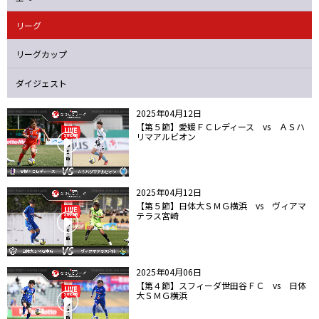
ニッパツ
名古屋
静岡
愛媛Ｌ
リーグ
リーグカップ
ダイジェスト
2025年04月12日
【第５節】愛媛ＦＣレディース vs ＡＳハ
リマアルビオン
2025年04月12日
【第５節】日体大ＳＭＧ横浜 vs ヴィアマ
テラス宮崎
2025年04月06日
【第４節】スフィーダ世田谷ＦＣ vs 日体
大ＳＭＧ横浜