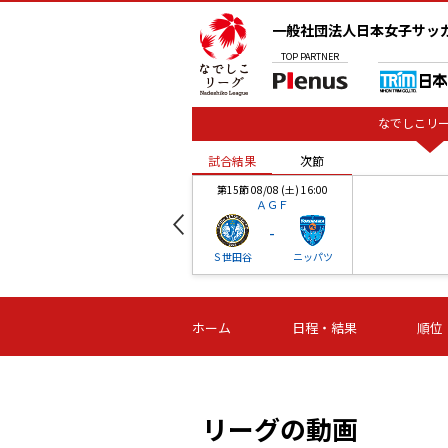
一般社団法人日本女子サッ
TOP
PARTNER
なでしこリー
試合結果
次節
00
第15節 08/08 (土) 16:00
ＡＧＦ
-
ベル
Ｓ世田谷
ニッパツ
試合結果
次節
00
第16節 09/06 (日) 15:00
第16節 09/05 (土) 15:00
第16節 09/05 (
ホーム
日程・結果
順位
津山
ニッパツ
石人の
-
-
-
体大
湯郷ベル
オルカ
ニッパツ
名古屋
静岡
リーグの動画