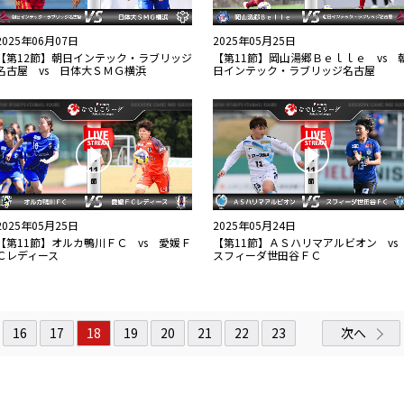
2025年06月07日
2025年05月25日
【第12節】朝日インテック・ラブリッジ
【第11節】岡山湯郷Ｂｅｌｌｅ vs 
名古屋 vs 日体大ＳＭＧ横浜
日インテック・ラブリッジ名古屋
2025年05月25日
2025年05月24日
【第11節】オルカ鴨川ＦＣ vs 愛媛Ｆ
【第11節】ＡＳハリマアルビオン v
Ｃレディース
スフィーダ世田谷ＦＣ
16
17
18
19
20
21
22
23
次へ