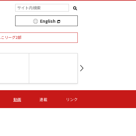
English
しこリーグ2部
第16節 09/05 (土) 15:00
第
ニッパツ
-
ニッパツ
名古屋
/06 (日) 15:00
第16節 09/06 (日) 15:00
第16節 09/05 (土) 15:00
第
動画
連載
リンク
オリプリ
津山
ニッパツ
-
-
-
Ｓ日体大
湯郷ベル
オルカ
ニッパツ
名古屋