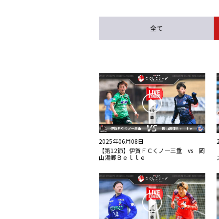
全て
2025年06月08日
【第12節】伊賀ＦＣくノ一三重 vs 岡
山湯郷Ｂｅｌｌｅ