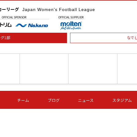
カーリーグ
Japan Women's Football League
OFFICIAL
SPONSOR
OFFICIAL
SUPPLIER
グ1部
なで
土) 15:00
第16節 09/05 (土) 16:00
第16節 09/05 (土) 17:00
第16節 09
チーム
ブログ
ニュース
スタジアム
星
ＡＧＦ
いちご
-
-
愛媛Ｌ
Ｓ世田谷
伊賀ＦＣ
ヴィアマ
Ａハリマ
Ｖ市原Ｌ