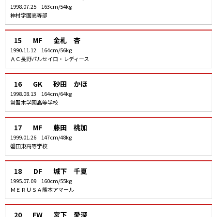
1998.07.25
163cm/54kg
神村学園高等部
15
MF
金札 杏
1990.11.12
164cm/56kg
ＡＣ長野パルセイロ・レディース
16
GK
砂田 かほ
1998.08.13
164cm/64kg
常盤木学園高等学校
17
MF
藤田 桃加
1999.01.26
147cm/48kg
磐田東高等学校
18
DF
城下 千夏
1995.07.09
160cm/55kg
ＭＥＲＵＳＡ熊本アマール
20
FW
宮下 愛深