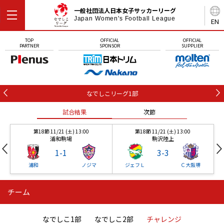
一般社団法人日本女子サッカーリーグ
Japan Women's Football League
EN
TOP
OFFICIAL
OFFICIAL
PARTNER
SPONSOR
SUPPLIER
なでしこリーグ1部
試合結果
次節
第18節 11/21 (土) 13:00
第18節 11/21 (土) 13:00
浦和駒場
駒沢陸上
1
-
1
3
-
3
浦和
ノジマ
ジェフＬ
Ｃ大阪堺
チーム
第18節 11/21 (土) 13:00
第18節 11/21 (土) 13:00
試合結果
試合結果
次節
次節
浦和駒場
駒沢陸上
1
-
1
3
-
3
なでしこ1部
なでしこ2部
チャレンジ