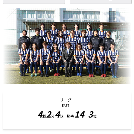
リーグ
EAST
4
2
4
14
3
勝
分
敗 勝点
位