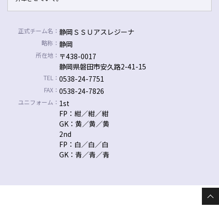
正式チーム名：
静岡ＳＳＵアスレジーナ
略称：
静岡
所在地：
〒438-0017
静岡県磐田市安久路2-41-15
TEL：
0538-24-7751
FAX：
0538-24-7826
ユニフォーム：
1st
FP：紺／紺／紺
GK：黄／黄／黄
2nd
FP：白／白／白
GK：青／青／青