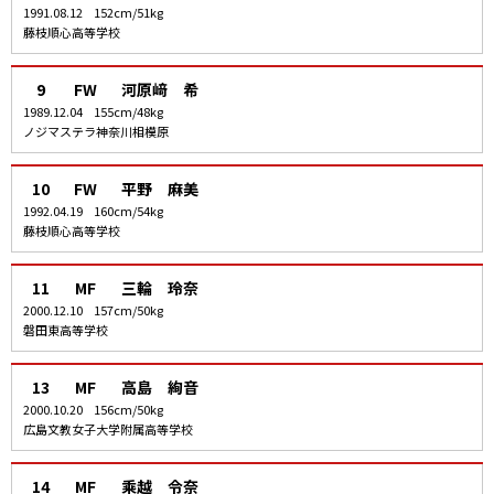
1991.08.12
152cm/51kg
藤枝順心高等学校
9
FW
河原﨑 希
1989.12.04
155cm/48kg
ノジマステラ神奈川相模原
10
FW
平野 麻美
1992.04.19
160cm/54kg
藤枝順心高等学校
11
MF
三輪 玲奈
2000.12.10
157cm/50kg
磐田東高等学校
13
MF
高島 絢音
2000.10.20
156cm/50kg
広島文教女子大学附属高等学校
14
MF
乘越 令奈