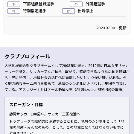
下部組織登録選手
外国籍選手
下
外
特別指定選手
出場停止
特
停
2020.07.30 更新
クラブプロフィール
大学地域融合型クラブチームとして2008年に発足、2010年に日本女子サッカ
ーリーグ参入。サッカーで人が動き、繋がり、感動できるような活動を静岡か
ら世界に発信し、地域社会の活性化に貢献したいという強い想いがある。強
く魅力的なチーム創りを進めて、地域のシンボルにふさわしい集団を目指し
ている。アスレジーナとはオール静岡女王（All Shizuoka REGINA)の造語。
スローガン・目標
静岡サッカー100周年。サッカー王国復活へ
トップリーグで継続的に活躍するとともに、地域のシンボルとして「地
域の財産・みんなのもの」として、この地域になくてはならないものに
昇華させていく。