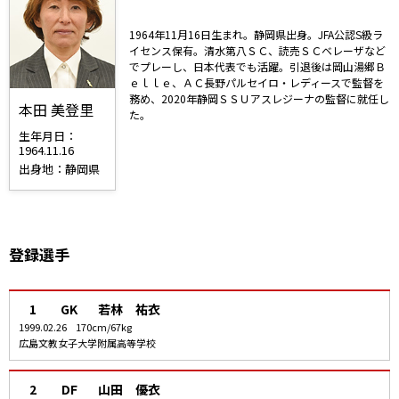
1964年11月16日生まれ。静岡県出身。JFA公認S級ラ
イセンス保有。清水第八ＳＣ、読売ＳＣベレーザなど
でプレーし、日本代表でも活躍。引退後は岡山湯郷Ｂ
ｅｌｌｅ、ＡＣ長野パルセイロ・レディースで監督を
務め、2020年静岡ＳＳＵアスレジーナの監督に就任し
本田 美登里
た。
生年月日：
1964.11.16
出身地：静岡県
登録選手
1
GK
若林 祐衣
1999.02.26
170cm/67kg
広島文教女子大学附属高等学校
2
DF
山田 優衣