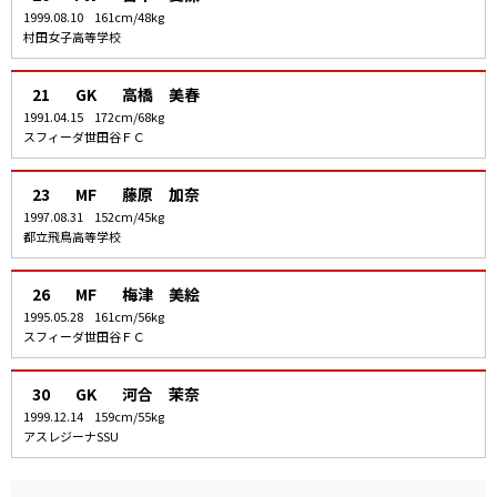
1999.08.10
161cm/48kg
村田女子高等学校
21
GK
高橋 美春
1991.04.15
172cm/68kg
スフィーダ世田谷ＦＣ
23
MF
藤原 加奈
1997.08.31
152cm/45kg
都立飛鳥高等学校
26
MF
梅津 美絵
1995.05.28
161cm/56kg
スフィーダ世田谷ＦＣ
30
GK
河合 茉奈
1999.12.14
159cm/55kg
アスレジーナSSU