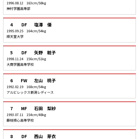
1996.08.12
163cm/58kg
神村学園高等部
4
DF
塩澤 優
1995.09.25
164cm/54kg
順天堂大学
5
DF
矢野 粧子
1998.11.24
156cm/51kg
大商学園高等学校
6
FW
左山 桃子
1992.02.19
168cm/54kg
アルビレックス新潟レディース
7
MF
石田 梨紗
1993.07.11
154cm/48kg
藤枝順心高等学校
8
DF
西山 芽衣