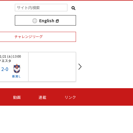
English
チャレンジリーグ
/21 (土) 13:00
第1節 07/18 (土) 16:00
ノエスタ
三交鈴鹿
2
-
0
0
-
1
新潟Ｌ
伊賀ＦＣ
Ｉ神戸
ジ
/21 (土) 13:00
第18節 11/21 (土) 13:00
第
動画
連載
リンク
ノエスタ
浦和駒場
2
-
0
1
-
1
新潟Ｌ
浦和
ノジマ
ジ