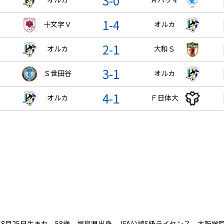
3-0
1-4
十文字Ｖ
オルカ
2-1
オルカ
大和Ｓ
3-1
Ｓ世田谷
オルカ
4-1
オルカ
Ｆ日体大
1年8月25日生まれ、58歳。福島県出身。JFA公認S級ライセンス。大阪