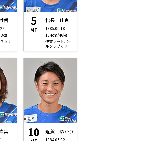
5
綾香
松長 佳恵
.27
1985.06.18
MF
53kg
154cm/46kg
Ｂｅｌ
伊賀フットボー
ルクラブくノ一
10
真実
近賀 ゆかり
.11
1984.05.02