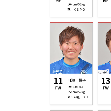
MF
MF
164cm/52kg
華川ＫＳＰＯ
11
13
河瀬 桃子
1999.08.03
FW
FW
156cm/57kg
オルカ鴨川ＢＵ