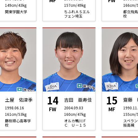
MF
FW
149cm/43kg
157cm/49kg
166cm/
関東学園大学
ちふれＡＳエル
都立飛鳥
フェン埼玉
校
14
15
土屋 佑津季
吉田 亜寿佳
齋藤 
1998.06.16
2004.09.03
1990.11
FW
MF
161cm/53kg
160cm/47kg
155cm/
藤枝順心高等学
オルカ鴨川Ｆ
スペラン
校
Ｃ Ｕ－１５
阪高槻