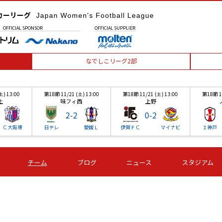
カーリーグ
Japan Women's Football League
OFFICIAL
SPONSOR
OFFICIAL
SUPPLIER
なでしこリーグ2部
土) 13:00
第18節 11/21 (土) 13:00
第18節 11/21 (土) 13:00
第18節 11
上
味フィ西
上野
2
-
2
0
-
2
Ｃ大阪堺
日テレ
愛媛Ｌ
伊賀ＦＣ
マイナビ
Ｉ神戸
土) 13:00
第18節 11/21 (土) 13:00
第18節 11/21 (土) 13:00
第18節 11
チーム
ブログ
ニュース
スタジアム
上
味フィ西
上野
2
-
2
0
-
2
Ｃ大阪堺
日テレ
愛媛Ｌ
伊賀ＦＣ
マイナビ
Ｉ神戸