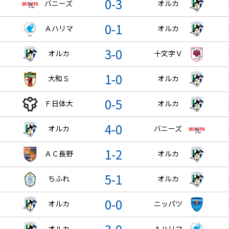
0-3
バニーズ
オルカ
0-1
Ａハリマ
オルカ
3-0
オルカ
十文字Ｖ
1-0
大和Ｓ
オルカ
0-5
Ｆ日体大
オルカ
4-0
オルカ
バニーズ
1-2
ＡＣ長野
オルカ
5-1
ちふれ
オルカ
0-0
オルカ
ニッパツ
オルカ
Ａハリマ