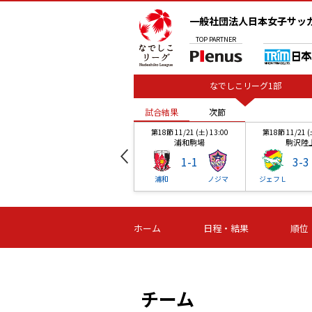
一般社団法人日本女子サッ
TOP
PARTNER
なでしこリーグ1部
試合結果
次節
00
第18節 11/21 (土) 13:00
第18節 11/21 (
浦和駒場
駒沢陸
1
-
1
3
-
3
戸
浦和
ノジマ
ジェフＬ
試合結果
試合結果
次節
次節
00
第18節 11/21 (土) 13:00
第18節 11/21 (
ホーム
日程・結果
順位
浦和駒場
駒沢陸
1
-
1
3
-
3
Ｌ
浦和
ノジマ
ジェフＬ
チーム