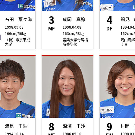
3
4
石田 菜々海
成岡 真鈴
鶴見 
1998.09.08
1998.04.08
1994.04
MF
DF
166cm/56kg
163cm/58kg
162cm/
（特）帝京平成
常葉大学付属橘
岡山湯郷
大学
高等学校
ｌｅ
8
9
浦島 里紗
深澤 里沙
村岡 
1994.10.14
1986.05.10
1998.03