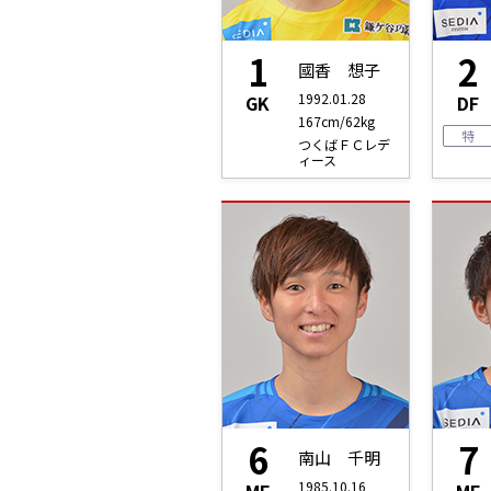
1
2
國香 想子
1992.01.28
GK
DF
167cm/62kg
特
つくばＦＣレデ
ィース
6
7
南山 千明
1985.10.16