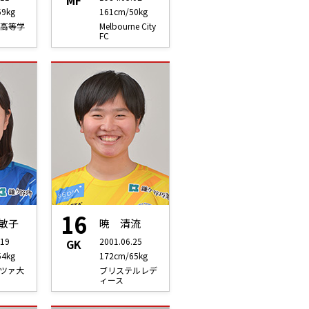
MF
59kg
161cm/50kg
高等学
Melbourne City
FC
16
敏子
暁 清流
.19
2001.06.25
GK
54kg
172cm/65kg
ツァ大
ブリステルレデ
ィース