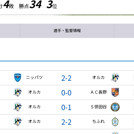
4
34
3
分
敗 勝点
位
選手・監督情報
2-2
ニッパツ
オルカ
0-0
オルカ
ＡＣ長野
0-1
オルカ
Ｓ世田谷
2-2
オルカ
ちふれ