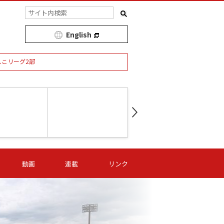
English
しこリーグ2部
第16節 09/05 (土) 15:00
第
ニッパツ
-
ニッパツ
名古屋
/06 (日) 15:00
第16節 09/06 (日) 15:00
第16節 09/05 (土) 15:00
第
動画
連載
リンク
オリプリ
津山
ニッパツ
-
-
-
Ｓ日体大
湯郷ベル
オルカ
ニッパツ
名古屋