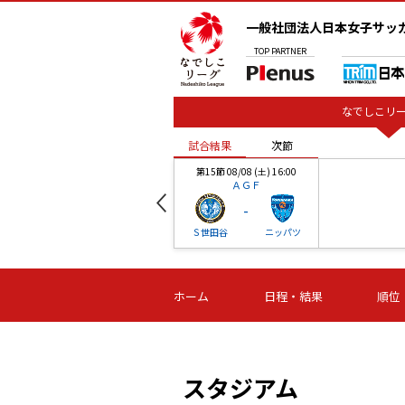
一般社団法人日本女子サッ
TOP
PARTNER
なでしこリー
試合結果
次節
00
第15節 08/08 (土) 16:00
ＡＧＦ
-
ベル
Ｓ世田谷
ニッパツ
試合結果
次節
00
第16節 09/06 (日) 15:00
第16節 09/05 (土) 15:00
第16節 09/05 (
ホーム
日程・結果
順位
津山
ニッパツ
石人の
-
-
-
体大
湯郷ベル
オルカ
ニッパツ
名古屋
静岡
スタジアム