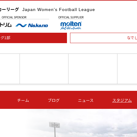
カーリーグ
Japan Women's Football League
OFFICIAL
SPONSOR
OFFICIAL
SUPPLIER
グ1部
なで
土) 15:00
第16節 09/05 (土) 16:00
第16節 09/05 (土) 17:00
第16節 09
チーム
ブログ
ニュース
スタジアム
星
ＡＧＦ
いちご
-
-
愛媛Ｌ
Ｓ世田谷
伊賀ＦＣ
ヴィアマ
Ａハリマ
Ｖ市原Ｌ