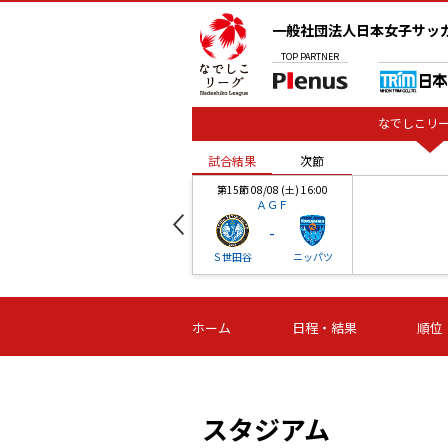
一般社団法人日本女子サッ
TOP
PARTNER
なでしこリー
試合結果
次節
00
第15節 08/08 (土) 16:00
ＡＧＦ
-
ベル
Ｓ世田谷
ニッパツ
試合結果
次節
00
第16節 09/06 (日) 15:00
第16節 09/05 (土) 15:00
第16節 09/05 (
ホーム
日程・結果
順位
津山
ニッパツ
石人の
-
-
-
体大
湯郷ベル
オルカ
ニッパツ
名古屋
静岡
スタジアム