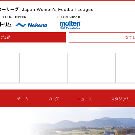
カーリーグ
Japan Women's Football League
OFFICIAL
SPONSOR
OFFICIAL
SUPPLIER
グ1部
なで
土) 15:00
第16節 09/05 (土) 16:00
第16節 09/05 (土) 17:00
第16節 09
チーム
ブログ
ニュース
スタジアム
星
ＡＧＦ
いちご
-
-
愛媛Ｌ
Ｓ世田谷
伊賀ＦＣ
ヴィアマ
Ａハリマ
Ｖ市原Ｌ