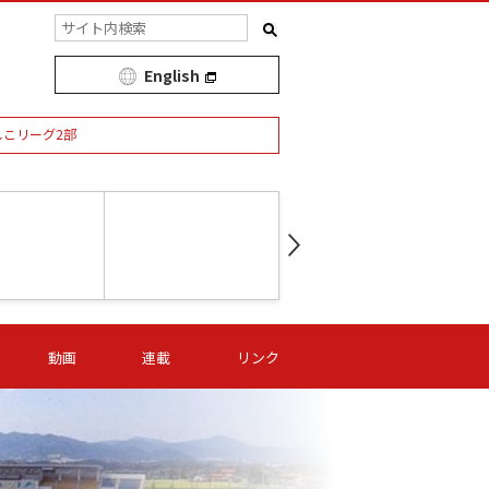
English
しこリーグ2部
第16節 09/05 (土) 15:00
第
ニッパツ
-
ニッパツ
名古屋
/06 (日) 15:00
第16節 09/06 (日) 15:00
第16節 09/05 (土) 15:00
第
動画
連載
リンク
オリプリ
津山
ニッパツ
-
-
-
Ｓ日体大
湯郷ベル
オルカ
ニッパツ
名古屋