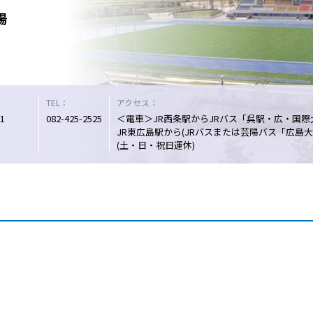
場
TEL：
アクセス：
1
082-425-2525
＜電車＞JR西条駅からJRバス「呉駅・広・国際
JR東広島駅から(JRバスまたは芸陽バス「広
(土・日・祝日運休)