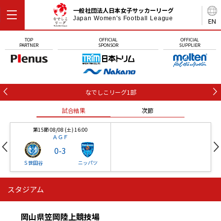
一般社団法人日本女子サッカーリーグ
Japan Women's Football League
EN
TOP
OFFICIAL
OFFICIAL
PARTNER
SPONSOR
SUPPLIER
なでしこリーグ1部
試合結果
次節
第15節 08/08 (土) 16:00
ＡＧＦ
0
-
3
Ｓ世田谷
ニッパツ
スタジアム
第16節 09/05 (土) 15:00
第16節 09/05 (土) 15:00
試合結果
次節
ニッパツ
石人の星
-
-
岡山県笠岡陸上競技場