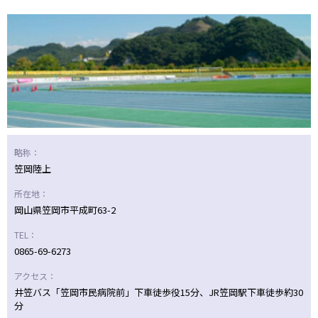
ニッパツ
名古屋
静岡
愛媛Ｌ
略称：
笠岡陸上
所在地：
岡山県笠岡市平成町63-2
TEL：
0865-69-6273
アクセス：
井笠バス「笠岡市民病院前」下車徒歩役15分、JR笠岡駅下車徒歩約30
分