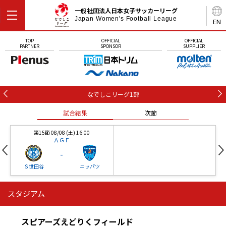
一般社団法人日本女子サッカーリーグ
Japan Women's Football League
EN
TOP
OFFICIAL
OFFICIAL
PARTNER
SPONSOR
SUPPLIER
なでしこリーグ1部
試合結果
次節
第15節 08/08 (土) 16:00
ＡＧＦ
-
Ｓ世田谷
ニッパツ
スタジアム
第16節 09/05 (土) 15:00
第16節 09/05 (土) 15:00
試合結果
次節
ニッパツ
石人の星
-
-
スピアーズえどりくフィールド