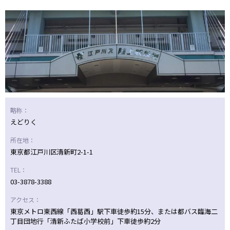
ニッパツ
名古屋
静岡
愛媛Ｌ
略称：
えどりく
所在地：
東京都江戸川区清新町2-1-1
TEL：
03-3878-3388
アクセス：
東京メトロ東西線「西葛西」駅下車徒歩約15分、または都バス臨海二
丁目団地行「清新ふたば小学校前」下車徒歩約2分