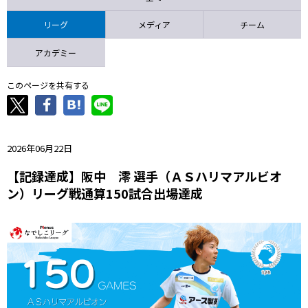
ニッパツ
名古屋
静岡
愛媛Ｌ
リーグ
メディア
チーム
アカデミー
このページを共有する
2026年06月22日
【記録達成】阪中 澪 選手（ＡＳハリマアルビオ
ン）リーグ戦通算150試合出場達成