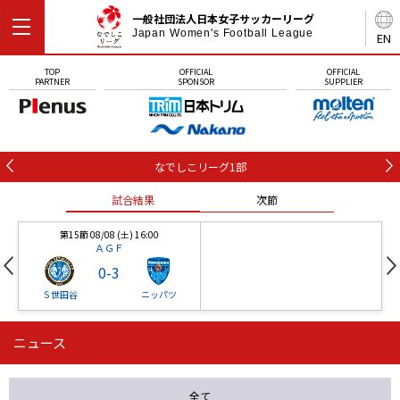
一般社団法人日本女子サッカーリーグ
Japan Women's Football League
EN
TOP
OFFICIAL
OFFICIAL
PARTNER
SPONSOR
SUPPLIER
なでしこリーグ1部
試合結果
次節
第15節 08/08 (土) 16:00
ＡＧＦ
0
-
3
Ｓ世田谷
ニッパツ
ニュース
第16節 09/05 (土) 15:00
第16節 09/05 (土) 15:00
試合結果
次節
ニッパツ
石人の星
-
-
全て