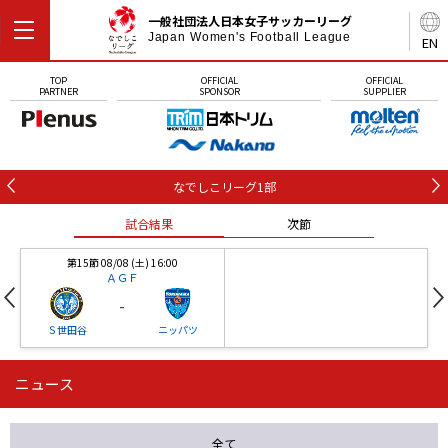
一般社団法人日本女子サッカーリーグ
Japan Women's Football League
EN
TOP
OFFICIAL
OFFICIAL
PARTNER
SPONSOR
SUPPLIER
なでしこリーグ1部
試合結果
次節
第15節 08/08 (土) 16:00
ＡＧＦ
-
Ｓ世田谷
ニッパツ
ニュース
第16節 09/05 (土) 15:00
第16節 09/05 (土) 15:00
試合結果
次節
ニッパツ
石人の星
-
-
全て