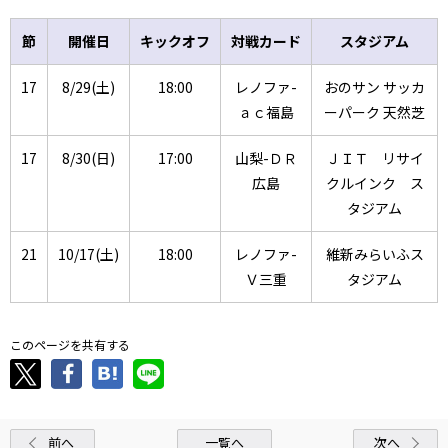
節
開催日
キックオフ
対戦カード
スタジアム
17
8/29(土)
18:00
レノファ-
おのサン サッカ
ａｃ福島
ーパーク 天然芝
17
8/30(日)
17:00
山梨-ＤＲ
ＪＩＴ リサイ
広島
クルインク ス
タジアム
21
10/17(土)
18:00
レノファ-
維新みらいふス
Ｖ三重
タジアム
このページを共有する
前へ
一覧へ
次へ