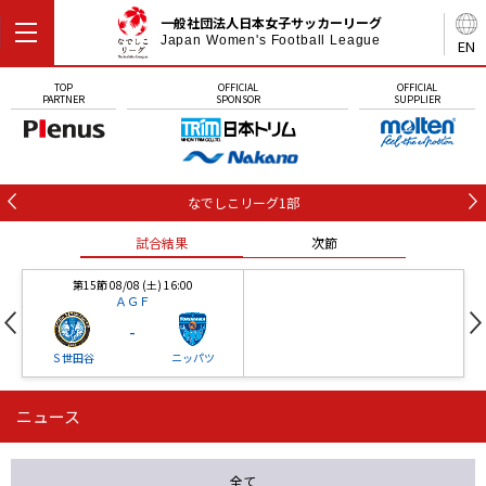
一般社団法人日本女子サッカーリーグ
Japan Women's Football League
EN
TOP
OFFICIAL
OFFICIAL
PARTNER
SPONSOR
SUPPLIER
なでしこリーグ1部
試合結果
次節
第15節 08/08 (土) 16:00
ＡＧＦ
-
Ｓ世田谷
ニッパツ
ニュース
第16節 09/05 (土) 15:00
第16節 09/05 (土) 15:00
試合結果
次節
ニッパツ
石人の星
-
-
全て