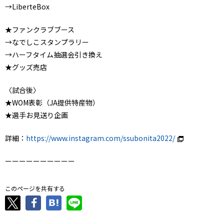
→LiberteBox
★ファンクラブブース
→なでしこスタンプラリー
→ハーフタイム抽選会引き換え
★グッズ売店
〈試合後〉
★WOM表彰（JA提供特産物）
★選手お見送り企画
詳細：
https://www.instagram.com/ssubonita2022/
ーーーーーーーーーー
このページを共有する