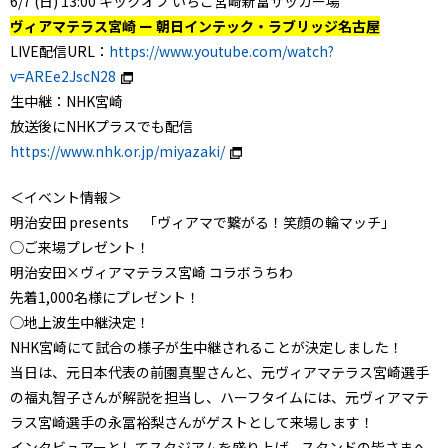
6/7 (日) 13:00 キックオフ いちご宮崎新富サッカー場
ヴィアマテラス宮崎 ー 朝日インテック・ラブリッジ名古屋
LIVE配信URL：
https://www.youtube.com/watch?
v=AREe2JscN28
生中継：NHK宮崎
放送後にNHKプラスでも配信
https://www.nhk.or.jp/miyazaki/
＜イベント情報＞
明治安田 presents 「ヴィアマで繋がる！笑顔の輪マッチ」
◯ご来場プレゼント！
明治安田×ヴィアマテラス宮崎 コラボうちわ
先着1,000名様にプレゼント！
◯地上波生中継決定！
NHK宮崎にて試合の様子が生中継されることが決定しました！
当日は、元日本代表の前園真聖さんと、元ヴィアマテラス宮崎選手
の福丸智子さんが解説を担当し、ハーフタイムには、元ヴィアマテ
ラス宮崎選手の永冨裕梨さんがゲストとして来場します！
インタビュアーとしてスタジアムを盛り上げ、スタンドの皆さまへ