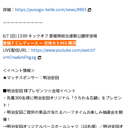
詳細：
https://yunogo-belle.com/news/9903
ーーーーーーーーーー
6/7 (日) 13:00 キックオフ 愛媛県総合運動公園球技場
愛媛ＦＣレディース ー 日体大ＳＭＧ横浜
LIVE配信URL：
https://www.youtube.com/watch?
v=h7nw6mFhgzg
＜イベント情報＞
★マッチスポンサー：明治安田
■明治安田 様プレゼンツ☆会場イベント
・先着300名様に明治安田オリジナル「うちわ＆石鹸」をプレゼン
ト！
・明治安田ご提供の景品が当たるハーフタイムお楽しみ抽選会を開
催！
→明治安田オリジナルベースボールシャツ（10名様）／明治安田オ