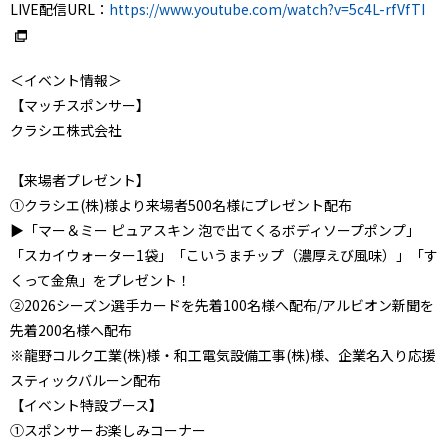
LIVE配信URL：
https://www.youtube.com/watch?v=5c4L-rfVfTI
＜イベント情報＞
【マッチスポンサー】
クラシエ株式会社
【来場者プレゼント】
①クラシエ(株)様より来場者500名様にプレゼント配布
▶「マー＆ミー ピュアスキン 泡で出てくるボディソープポンプ」
「スカイウォーター1袋」「こいうまチップ（濃厚えび風味）」「す
くって金魚」をプレゼント！
②2026シーズン選手カードを先着100名様へ配布/アルビオン新聞を
先着200名様へ配布
※龍野コルク工業(株)様・和工電気設備工事(株)様、企業名入り応援
スティックバルーン配布
【イベント特設ブース】
①スポンサーお楽しみコーナー