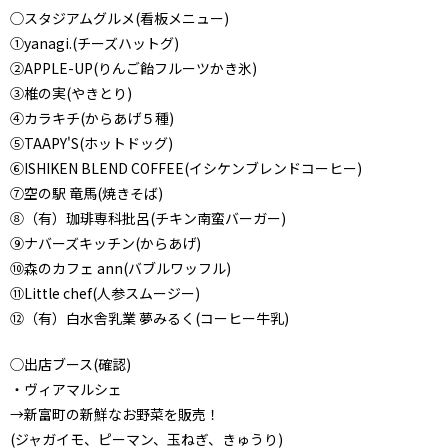
◯スタジアムグルメ(看板メニュー)
①yanagi.(チーズハットグ)
②APPLE-UP(りんご飴フルーツかき氷)
③椎の実(やきとり)
④カラキチ(からあげ５種)
⑤TAAPY'S(ホットドッグ)
⑥ISHIKEN BLEND COFFEE(イシケンブレンドコーヒー)
⑦空の駅 竜馬(焼きそば)
⑧（有）珈琲専科批呂(チキン南蛮バーガー)
⑨ナバーズキッチン(からあげ)
⑩森のカフェ ann(バブルワッフル)
⑪Little chef(人参スムージー)
⑫（有）白水舎乳業 夢みるく(コーヒー牛乳)
◯出店ブース(確認)
・ヴィアマルシェ
→新富町の新鮮なお野菜を販売！
(ジャガイモ、ピーマン、玉ねぎ、きゅうり)