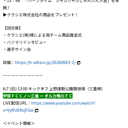
・13：48 「ハーフタイム ジャカジャカじゃんけん大会」を実
施！
▶クラシエ株式会社の商品をプレゼント！
【試合後】
・クラシエ(株)様による両チーム商品贈呈式
・ハリマリインタビュー
・選手サイン会
詳細：
https://h-albion.jp/20260603-2/
ーーーーーーーーーー
6/7 (日) 13:00 キックオフ 上野運動公園競技場（三重県）
伊賀ＦＣくノ一三重 ー オルカ鴨川ＦＣ
LIVE配信URL：
https://www.youtube.com/watch?
v=VyRUSKxjFGw
＜イベント情報＞