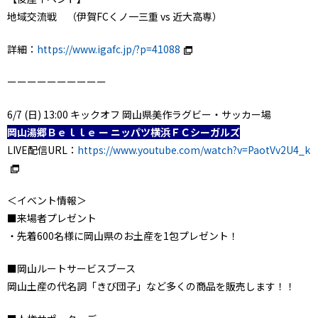
地域交流戦 （伊賀FCくノ一三重 vs 近大高専）
詳細：
https://www.igafc.jp/?p=41088
ーーーーーーーーーー
6/7 (日) 13:00 キックオフ 岡山県美作ラグビー・サッカー場
岡山湯郷Ｂｅｌｌｅ ー ニッパツ横浜ＦＣシーガルズ
LIVE配信URL：
https://www.youtube.com/watch?v=PaotVv2U4_k
＜イベント情報＞
■来場者プレゼント
・先着600名様に岡山県のお土産を1包プレゼント！
■岡山ルートサービスブース
岡山土産の代名詞「きび団子」など多くの商品を販売します！！