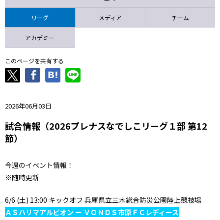
ニッパツ
名古屋
静岡
愛媛Ｌ
リーグ
メディア
チーム
アカデミー
このページを共有する
2026年06月03日
試合情報（2026プレナスなでしこリーグ１部 第12
節）
今週のイベント情報！
※随時更新
6/6 (土) 13:00 キックオフ 兵庫県立三木総合防災公園陸上競技場
ＡＳハリマアルビオン ー ＶＯＮＤＳ市原ＦＣレディース