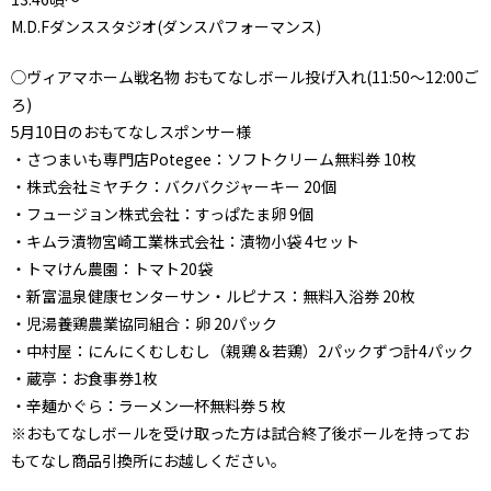
M.D.Fダンススタジオ(ダンスパフォーマンス)
◯ヴィアマホーム戦名物 おもてなしボール投げ入れ(11:50～12:00ご
ろ)
5月10日のおもてなしスポンサー様
・さつまいも専門店Potegee：ソフトクリーム無料券 10枚
・株式会社ミヤチク：バクバクジャーキー 20個
・フュージョン株式会社：すっぱたま卵 9個
・キムラ漬物宮崎工業株式会社：漬物小袋 4セット
・トマけん農園：トマト20袋
・新富温泉健康センターサン・ルピナス：無料入浴券 20枚
・児湯養鶏農業協同組合：卵 20パック
・中村屋：にんにくむしむし（親鶏＆若鶏）2パックずつ計4パック
・蔵亭：お食事券1枚
・辛麺かぐら：ラーメン一杯無料券５枚
※おもてなしボールを受け取った方は試合終了後ボールを持ってお
もてなし商品引換所にお越しください。