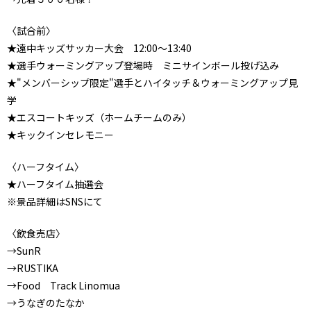
〈試合前〉
★遠中キッズサッカー大会 12:00～13:40
★選手ウォーミングアップ登場時 ミニサインボール投げ込み
★"メンバーシップ限定"選手とハイタッチ＆ウォーミングアップ見
学
★エスコートキッズ（ホームチームのみ）
★キックインセレモニー
〈ハーフタイム〉
★ハーフタイム抽選会
※景品詳細はSNSにて
〈飲食売店〉
→SunR
→RUSTIKA
→Food Track Linomua
→うなぎのたなか