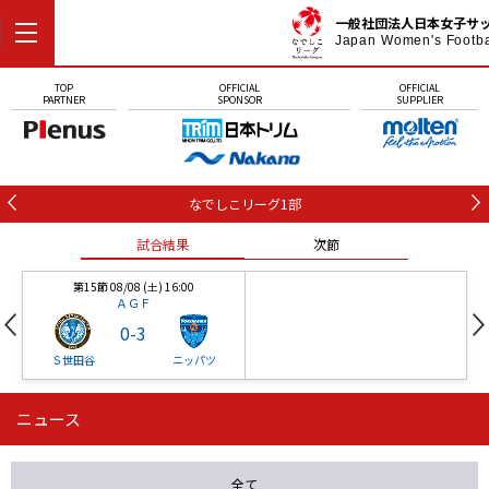
一般社団法人日本女子サ
Japan Women's Footba
TOP
OFFICIAL
OFFICIAL
PARTNER
SPONSOR
SUPPLIER
なでしこリーグ1部
試合結果
次節
第15節 08/08 (土) 16:00
ＡＧＦ
0
-
3
Ｓ世田谷
ニッパツ
ニュース
第16節 09/05 (土) 15:00
第16節 09/05 (土) 15:00
試合結果
次節
ニッパツ
石人の星
-
-
全て