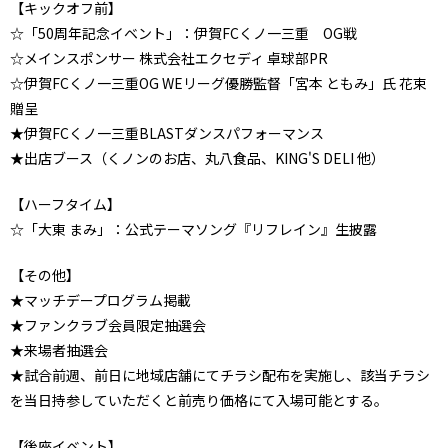
【キックオフ前】
☆「50周年記念イベント」：伊賀FCくノ一三重 OG戦
☆メインスポンサー 株式会社エクセディ 卓球部PR
☆伊賀FCくノ一三重OG WEリーグ優勝監督「宮本 ともみ」氏 花束
贈呈
★伊賀FCくノ一三重BLASTダンスパフォーマンス
★出店ブース（くノンのお店、丸八食品、KING'S DELI 他）
【ハーフタイム】
☆「大東 まみ」：公式テーマソング『リフレイン』生披露
【その他】
★マッチデープログラム掲載
★ファンクラブ会員限定抽選会
★来場者抽選会
★試合前週、前日に地域店舗にてチラシ配布を実施し、該当チラシ
を当日持参していただくと前売り価格にて入場可能とする。
【後座イベント】