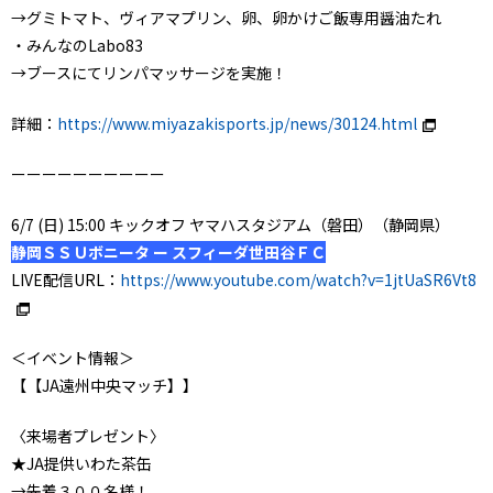
→グミトマト、ヴィアマプリン、卵、卵かけご飯専用醤油たれ
・みんなのLabo83
→ブースにてリンパマッサージを実施！
詳細：
https://www.miyazakisports.jp/news/30124.html
ーーーーーーーーーー
6/7 (日) 15:00 キックオフ ヤマハスタジアム（磐田）（静岡県）
静岡ＳＳＵボニータ ー スフィーダ世田谷ＦＣ
LIVE配信URL：
https://www.youtube.com/watch?v=1jtUaSR6Vt8
＜イベント情報＞
【【JA遠州中央マッチ】】
〈来場者プレゼント〉
★JA提供いわた茶缶
→先着３００名様！