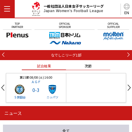
一般社団法人日本女子サッカーリーグ
Japan Women's Football League
EN
TOP
OFFICIAL
OFFICIAL
PARTNER
SPONSOR
SUPPLIER
なでしこリーグ1部
試合結果
次節
第15節 08/08 (土) 16:00
ＡＧＦ
0
-
3
Ｓ世田谷
ニッパツ
ニュース
第16節 09/05 (土) 15:00
第16節 09/05 (土) 15:00
試合結果
次節
ニッパツ
石人の星
-
-
全て