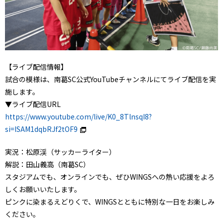
【ライブ配信情報】
試合の模様は、南葛SC公式YouTubeチャンネルにてライブ配信を実
施します。
▼ライブ配信URL
https://www.youtube.com/live/K0_8TlnsqI8?
si=ISAM1dqbRJf2tOF9
実況：松原渓（サッカーライター）
解説：田山義高（南葛SC）
スタジアムでも、オンラインでも、ぜひWINGSへの熱い応援をよろ
しくお願いいたします。
ピンクに染まるえどりくで、WINGSとともに特別な一日をお楽しみ
ください。