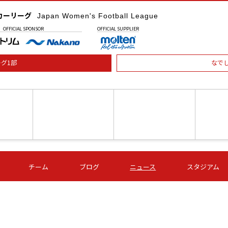
カーリーグ
Japan Women's Football League
OFFICIAL
SPONSOR
OFFICIAL
SUPPLIER
グ1部
なで
土) 15:00
第16節 09/05 (土) 16:00
第16節 09/05 (土) 17:00
第16節 09
チーム
ブログ
ニュース
スタジアム
星
ＡＧＦ
いちご
-
-
愛媛Ｌ
Ｓ世田谷
伊賀ＦＣ
ヴィアマ
Ａハリマ
Ｖ市原Ｌ