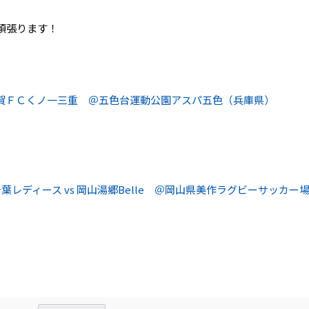
、
頑張ります！
 伊賀ＦＣくノ一三重 ＠五色台運動公園アスパ五色（兵庫県）
レディース vs 岡山湯郷Belle ＠岡山県美作ラグビーサッカー