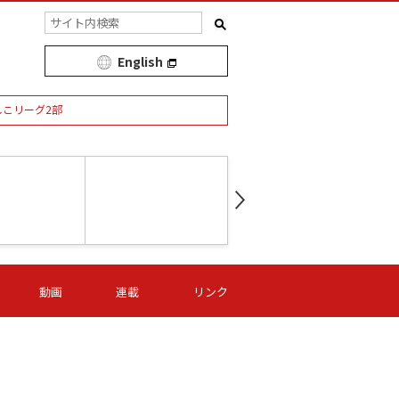
English
しこリーグ2部
第16節 09/05 (土) 15:00
第
ニッパツ
-
ニッパツ
名古屋
/06 (日) 15:00
第16節 09/06 (日) 15:00
第16節 09/05 (土) 15:00
第
動画
連載
リンク
オリプリ
津山
ニッパツ
-
-
-
Ｓ日体大
湯郷ベル
オルカ
ニッパツ
名古屋