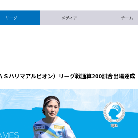
リーグ
メディア
チーム
ＡＳハリマアルビオン）リーグ戦通算200試合出場達成