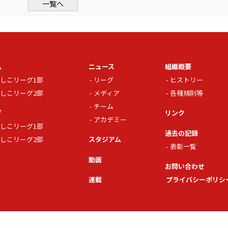
一覧へ
ム
ニュース
組織概要
しこリーグ1部
リーグ
ヒストリー
しこリーグ2部
メディア
各種規則等
チーム
グ
リンク
アカデミー
しこリーグ1部
過去の記録
しこリーグ2部
スタジアム
表彰一覧
動画
お問い合わせ
連載
プライバシーポリシ