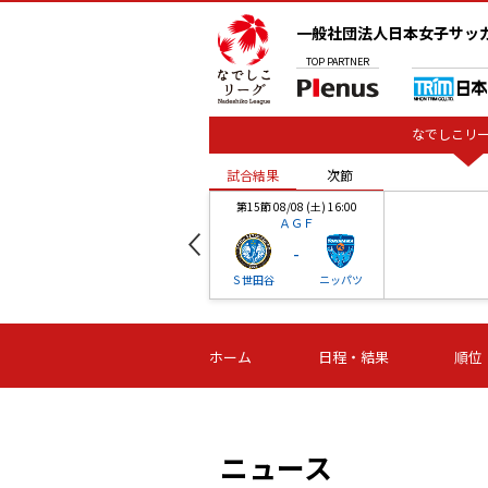
一般社団法人日本女子サッ
TOP
PARTNER
なでしこリー
試合結果
次節
00
第15節 08/08 (土) 16:00
ＡＧＦ
-
ベル
Ｓ世田谷
ニッパツ
試合結果
次節
00
第16節 09/06 (日) 15:00
第16節 09/05 (土) 15:00
第16節 09/05 (
ホーム
日程・結果
順位
津山
ニッパツ
石人の
-
-
-
体大
湯郷ベル
オルカ
ニッパツ
名古屋
静岡
ニュース