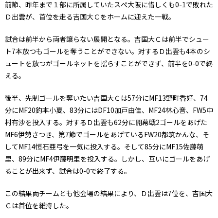
前節、昨年まで１部に所属していたスぺ大阪に惜しくも0-1で敗れた
Ｄ出雲が、首位を走る吉国大Ｃをホームに迎えた一戦。
試合は前半から両者譲らない展開となる。吉国大Ｃは前半でシュー
ト7本放つもゴールを奪うことができない。対するＤ出雲も4本のシ
ュートを放つがゴールネットを揺らすことができず、前半を0-0で終
える。
後半、先制ゴールを奪いたい吉国大Ｃは57分にMF13野町香好、74
分にMF20釣本小夏、83分にはDF10加戸由佳、MF24林心音、FW5中
村有沙を投入する。対するＤ出雲も62分に開幕戦2ゴールをあげた
MF6伊勢さつき、第7節でゴールをあげているFW20都筑かんな、そ
してMF14恒石亜弓を一気に投入する。そして85分にMF15佐藤萌
里、89分にMF4伊藤明里を投入する。しかし、互いにゴールをあげ
ることが出来ず、試合は0-0で終了する。
この結果両チームとも他会場の結果により、Ｄ出雲は7位を、吉国大
Ｃは首位を維持した。