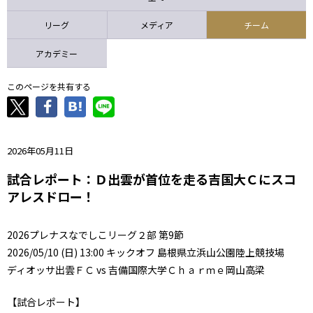
ニッパツ
名古屋
静岡
愛媛Ｌ
リーグ
メディア
チーム
アカデミー
このページを共有する
2026年05月11日
試合レポート：Ｄ出雲が首位を走る吉国大Ｃにスコ
アレスドロー！
2026プレナスなでしこリーグ２部 第9節
2026/05/10 (日) 13:00 キックオフ 島根県立浜山公園陸上競技場
ディオッサ出雲ＦＣ vs 吉備国際大学Ｃｈａｒｍｅ岡山高梁
【試合レポート】