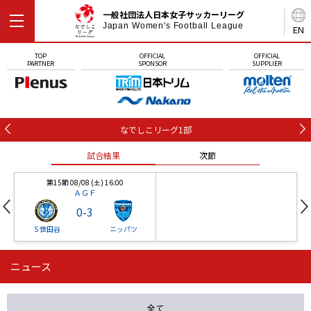
一般社団法人日本女子サッカーリーグ
Japan Women's Football League
EN
TOP
OFFICIAL
OFFICIAL
PARTNER
SPONSOR
SUPPLIER
なでしこリーグ1部
試合結果
次節
第15節 08/08 (土) 16:00
ＡＧＦ
0
-
3
Ｓ世田谷
ニッパツ
ニュース
第16節 09/05 (土) 15:00
第16節 09/05 (土) 15:00
試合結果
次節
ニッパツ
石人の星
-
-
全て